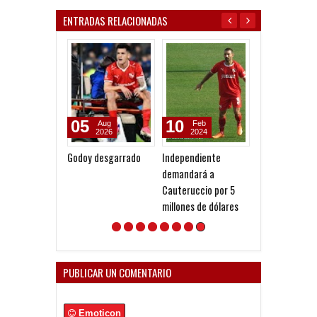
ENTRADAS RELACIONADAS
10
27
11
Feb
Feb
Jul
2024
2024
2024
Independiente
Contrademanda de
La FIFA declaró
demandará a
Cauteruccio
"inadmisible" e
Cauteruccio por 5
reclamo de
millones de dólares
Independiente
Cauteruccio
PUBLICAR UN COMENTARIO
Emoticon