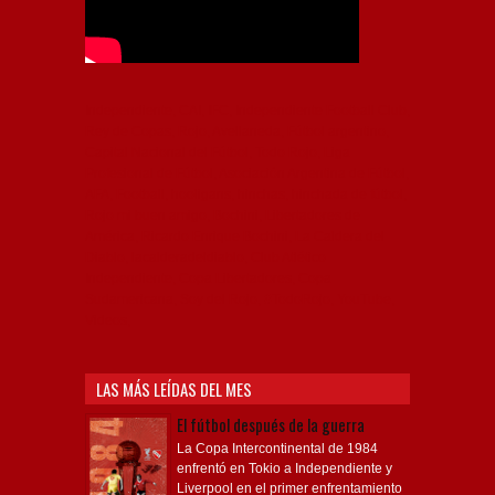
Independiente, CAI, IFC, Independiente Football Club,
Rey de Copas, Rojo, Avellaneda, Fútbol argentino,
Capital Nacional del Fútbol, Todo Rojo, Liga
Profesional de Fútbol, Asociación Argentina de Fútbol,
AFA, Football, hooligans, hinchas, hinchada de fútbol,
Rojo mi buen amigo, Bochini, Libertadores de
América, Ricardo Enrique Bochini, La Caldera del
Diablo, lacalderadeldiablo, Club Atlético
Independiente, Copa Libertadores, Copa
Sudamericana, Soy del Rojo, #TodoRojo, YouTube,
Videos,
LAS MÁS LEÍDAS DEL MES
El fútbol después de la guerra
La Copa Intercontinental de 1984
enfrentó en Tokio a Independiente y
Liverpool en el primer enfrentamiento