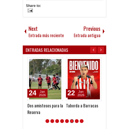
Share to:
Next
Previous
Entrada más reciente
Entrada antigua
ENTRADAS RELACIONADAS
24
22
26
Jan
Jan
Dec
2026
2026
2025
Dos amistosos para la
Taborda a Barracas
Vuelve Ruiz, au
Reserva
buscan de Uru