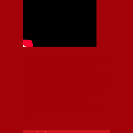
Independiente, CAI, IFC, Independiente Football Club,
Rey de Copas, Rojo, Avellaneda, Fútbol argentino,
Capital Nacional del Fútbol, Todo Rojo, Liga
Profesional de Fútbol, Asociación Argentina de Fútbol,
AFA, Football, hooligans, hinchas, hinchada de fútbol,
Rojo mi buen amigo, Bochini, Libertadores de
América, Ricardo Enrique Bochini, La Caldera del
Diablo, lacalderadeldiablo, Club Atlético
Independiente, Copa Libertadores, Copa
Sudamericana, Soy del Rojo, #TodoRojo, YouTube,
Videos,