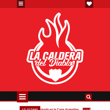
LO ULTIMO
va"
Todo confirmado en la Copa Argentina
Goleada históric
7:08 PM
5:13 PM