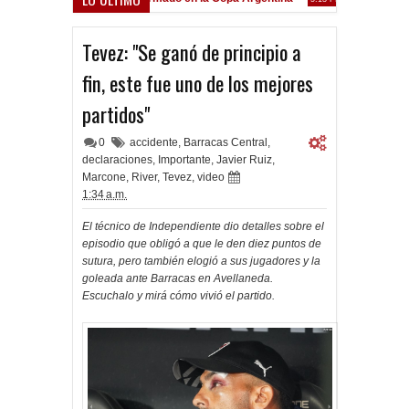
Frenó en Liniers
39 PM
Tevez: "Se ganó de principio a
fin, este fue uno de los mejores
partidos"
0
accidente
,
Barracas Central
,
declaraciones
,
Importante
,
Javier Ruiz
,
Marcone
,
River
,
Tevez
,
video
1:34 a.m.
El técnico de Independiente dio detalles sobre el
episodio que obligó a que le den diez puntos de
sutura, pero también elogió a sus jugadores y la
goleada ante Barracas en Avellaneda.
Escuchalo y mirá cómo vivió el partido.