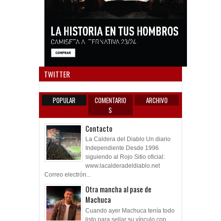
Anun
TWITTER
POPULAR
COMENTARIO
ARCHIVO
S
Contacto
La Caldera del Diablo Un diario
Independiente Desde 1996
siguiendo al Rojo Sitio oficial:
www.lacalderadeldiablo.net
Correo electrón...
Otra mancha al pase de
Machuca
Cuando ayer Machuca tenía todo
listo para sellar su vínculo con