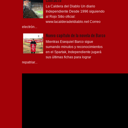
Contacto
La Caldera del Diablo Un diario
Independiente Desde 1996 siguiendo
al Rojo Sitio oficial:
www.lacalderadeldiablo.net Correo
electrón...
Nuevo capítulo de la novela de Barco
Mientras Esequiel Barco sigue
sumando minutos y reconocimientos
en el Spartak, Independiente jugará
sus últimas fichas para lograr
repatriar...