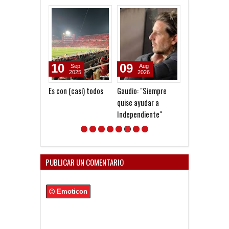
10
09
09
Sep
Aug
Aug
2025
2026
2026
Es con (casi) todos
Gaudio: "Siempre
Homenaje a Jo
quise ayudar a
Messi
Independiente"
PUBLICAR UN COMENTARIO
Emoticon