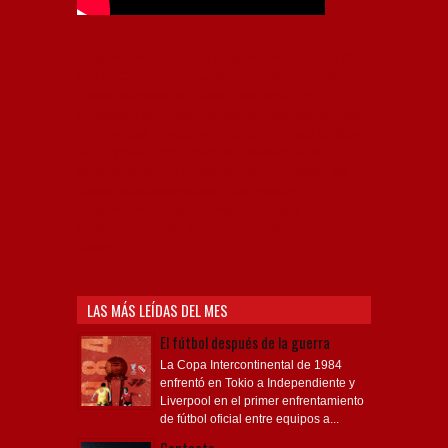
Independiente, CAI, IFC, Independiente Football Club,
Rey de Copas, Rojo, Avellaneda, Fútbol argentino,
Capital Nacional del Fútbol, Todo Rojo, Liga
Profesional de Fútbol, Asociación Argentina de Fútbol,
AFA, Football, hooligans, hinchas, hinchada de fútbol,
Rojo mi buen amigo, Bochini, Libertadores de
América, Ricardo Enrique Bochini, La Caldera del
Diablo, lacalderadeldiablo, Club Atlético
Independiente, Copa Libertadores, Copa
Sudamericana, Soy del Rojo, #TodoRojo, YouTube,
Videos,
LAS MÁS LEÍDAS DEL MES
El fútbol después de la guerra
La Copa Intercontinental de 1984
enfrentó en Tokio a Independiente y
Liverpool en el primer enfrentamiento
de fútbol oficial entre equipos a...