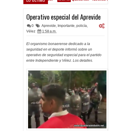
onvocados ante el Calamar
Operativo especial del Aprevide
0
Aprevide
,
Importante
,
policía
,
Vélez
1:58 a.m.
El organismo bonaerense dedicado a la
seguridad en el deporte informó sobre un
operativo de seguridad especial para el partido
entre Independiente y Vélez. Los detalles.