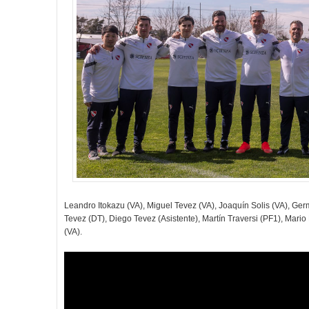
Leandro Itokazu (VA), Miguel Tevez (VA), Joaquín Solis (VA), Ger
Tevez (DT), Diego Tevez (Asistente), Martín Traversi (PF1), Mari
(VA).