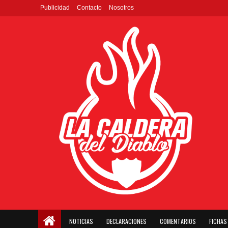
Publicidad
Contacto
Nosotros
NOTICIAS
DECLARACIONES
COMENTARIOS
FICHAS