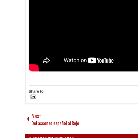
Share to:
Next
Del ascenso español al Rojo