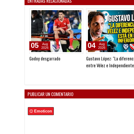
ENTRADAS RELACIONADAS
05
04
Aug
Aug
2026
2026
Godoy desgarrado
Gustavo López: "La diferenc
entre Vélez e Independiente
está en las Inferiores"
PUBLICAR UN COMENTARIO
Emoticon