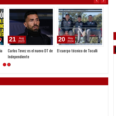
21
20
05
Aug
May
2023
2024
ia
Carlos Tevez es el nuevo DT de
El cuerpo técnico de Tocalli
Todo c
Independiente
Argent