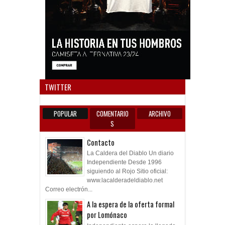
Anun
TWITTER
POPULAR
COMENTARIO
ARCHIVO
S
Contacto
La Caldera del Diablo Un diario
Independiente Desde 1996
siguiendo al Rojo Sitio oficial:
www.lacalderadeldiablo.net
Correo electrón...
A la espera de la oferta formal
por Lomónaco