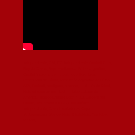
Independiente, CAI, IFC, Independiente Football Club,
Rey de Copas, Rojo, Avellaneda, Fútbol argentino,
Capital Nacional del Fútbol, Todo Rojo, Liga
Profesional de Fútbol, Asociación Argentina de Fútbol,
AFA, Football, hooligans, hinchas, hinchada de fútbol,
Rojo mi buen amigo, Bochini, Libertadores de
América, Ricardo Enrique Bochini, La Caldera del
Diablo, lacalderadeldiablo, Club Atlético
Independiente, Copa Libertadores, Copa
Sudamericana, Soy del Rojo, #TodoRojo, YouTube,
Videos,