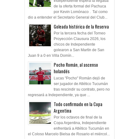
Independiente espera la llegada
de la oferta formal del Pachuca
por Kevin Lomónaco . Tal como
dio a entender el Secretario General del Club...
Goleada histórica de la Reserva
Por la tercera fecha del Torneo
Proyección Clausura 2026, los
chicos de Independiente
golearon a San Martín de San
Juan 9 a 0 en Villa Domín...
Pocho Román, al ascenso
holandés
Lucas "Pocho" Román dejó de
ser jugador de Atlético Tucumán
tras rescindir su contrato, pero no
regresará a Independiente, ya que ...
Todo confirmado en la Copa
Argentina
Por los octavos de final de la
Copa Argentina, Independiente
enfrentará a Atlético Tucumán en
el Coloso Marcelo Bielsa de Rosario el miércol...