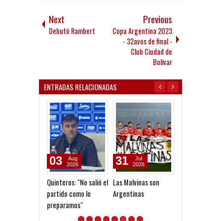
Next
Previous
Debutó Rambert
Copa Argentina 2023
- 32avos de final -
Club Ciudad de
Bolívar
ENTRADAS RELACIONADAS
03
31
27
Aug
Jul
Jul
2026
2026
2026
Quinteros: "No salió el
Las Malvinas son
Gracias Selecci
partido como lo
Argentinas
Malvinas argen
preparamos"