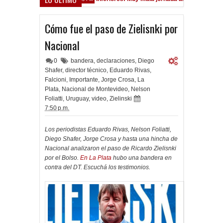
Cómo fue el paso de Zielisnki por
Nacional
0
bandera
,
declaraciones
,
Diego
Shafer
,
director técnico
,
Eduardo Rivas
,
Falcioni
,
Importante
,
Jorge Crosa
,
La
Plata
,
Nacional de Montevideo
,
Nelson
Foliatti
,
Uruguay
,
video
,
Zielinski
7:50 p.m.
Los periodistas Eduardo Rivas, Nelson Foliatti,
Diego Shafer, Jorge Crosa y hasta una hincha de
Nacional analizaron el paso de Ricardo Zielisnki
por el Bolso.
En La Plata
hubo una bandera en
contra del DT. Escuchá los testimonios.