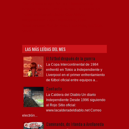
Profesional de Fútbol, Asociación Argentina de Fútbol,
AFA, Football, hooligans, hinchas, hinchada de fútbol,
Rojo mi buen amigo, Bochini, Libertadores de
América, Ricardo Enrique Bochini, La Caldera del
Diablo, lacalderadeldiablo, Club Atlético
Independiente, Copa Libertadores, Copa
Sudamericana, Soy del Rojo, #TodoRojo, YouTube,
Videos,
LAS MÁS LEÍDAS DEL MES
El fútbol después de la guerra
La Copa Intercontinental de 1984
enfrentó en Tokio a Independiente y
Liverpool en el primer enfrentamiento
de fútbol oficial entre equipos a...
Contacto
La Caldera del Diablo Un diario
Independiente Desde 1996 siguiendo
al Rojo Sitio oficial:
www.lacalderadeldiablo.net Correo
electrón...