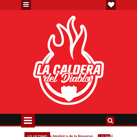
LO ULTIMO
ntina
Goleada histórica de la Reserva
Reclamo millonario d
5:13 PM
1:52 PM