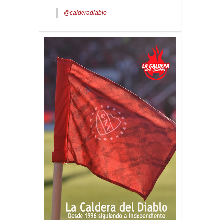
TIKTOK
@calderadiablo