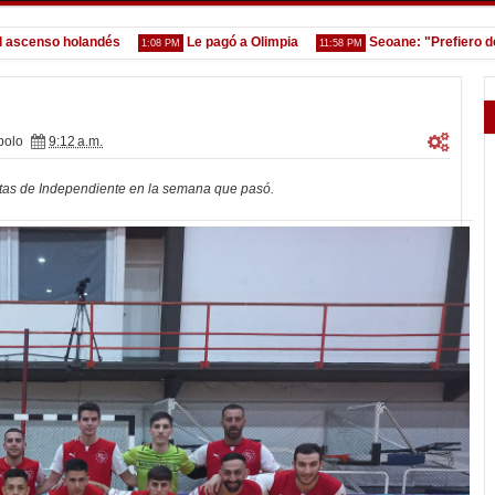
so holandés
Le pagó a Olimpia
Seoane: "Prefiero dejar la 
1:08 PM
11:58 PM
polo
9:12 a.m.
stas de Independiente en la semana que pasó.