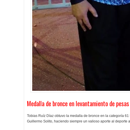
Medalla de bronce en levantamiento de pesas
Tobias Ruíz Díaz obtuvo la medalla de bronce en la categoría 61 
Guillermo Solito, haciendo siempre un valioso aporte al deporte 