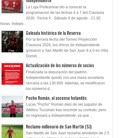
Independiente
La Liga Profesional dio a conocer la
programacion de las fechas 4 a 7 del Clausura
2026. Fecha 4 - Sábado 8 de agosto - 21.30
horas Indepe...
Goleada histórica de la Reserva
Por la tercera fecha del Torneo Proyección
Clausura 2026, los chicos de Independiente
golearon a San Martín de San Juan 9 a 0 en Villa
Domín...
Actualización de los números de socios
Finalizada la depuración del padrón,
Independiente quedó con una masa societaria
cercana a las 130.600. Además, se modificaron
los números d...
Pocho Román, al ascenso holandés
Lucas "Pocho" Román dejó de ser jugador de
Atlético Tucumán tras rescindir su contrato, pero
no regresará a Independiente, ya que ...
Reclamo millonario de San Martín (SJ)
San Martín de San Juan reclama alrededor de 2.5