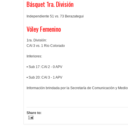
Básquet 1ra. División
Independiente 51 vs. 73 Berazategui
Vóley Femenino
1ra. División:
CAI 3 vs. 1 Rio Colorado
Inferiores:
• Sub 17: CAI 2 - 0 APV
• Sub 20: CAI 3 - 1 APV
Información brindada por la Secretaría de Comunicación y Medi
Share to: