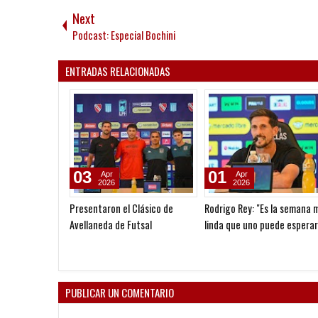
Next
Podcast: Especial Bochini
ENTRADAS RELACIONADAS
03
01
Apr
Apr
2026
2026
Presentaron el Clásico de
Rodrigo Rey: "Es la semana 
Avellaneda de Futsal
linda que uno puede esperar
como futbolista"
PUBLICAR UN COMENTARIO