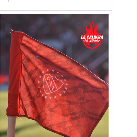
07
24
Jul
Jul
Apr
2026
2026
2026
sal se quedo con el
Decí siete
Los planteles del f
o ante Boca