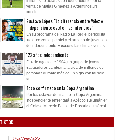
millones de dólares de Independiente por la
venta de Matías Giménez a Argentinos Jrs,
consid...
Gustavo López: "La diferencia entre Vélez e
Independiente está en las Inferiores"
En su programa de Radio La Red el periodista
fue duro con el plantel y el armado de juveniles
de Independiente, y expuso las últimas ventas ...
122 años Independiente
El 4 de agosto de 1904, un grupo de jóvenes
trabajadores cambiaría la vida de millones de
personas durante más de un siglo con tal solo
una ...
Todo confirmado en la Copa Argentina
Por los octavos de final de la Copa Argentina,
Independiente enfrentará a Atlético Tucumán en
el Coloso Marcelo Bielsa de Rosario el miércol...
TIKTOK
@calderadiablo