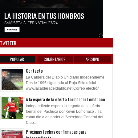
Anuncio SOICOS
TWITTER
POPULAR
COMENTARIOS
ARCHIVO
Contacto
La Caldera del Diablo Un diario Independiente
Desde 1996 siguiendo al Rojo Sitio oficial:
www.lacalderadeldiablo.net Correo electrón...
A la espera de la oferta formal por Lomónaco
Independiente espera la llegada de la oferta
formal del Pachuca por Kevin Lomónaco . Tal
como dio a entender el Secretario General del
Club...
Próximas fechas confirmadas para