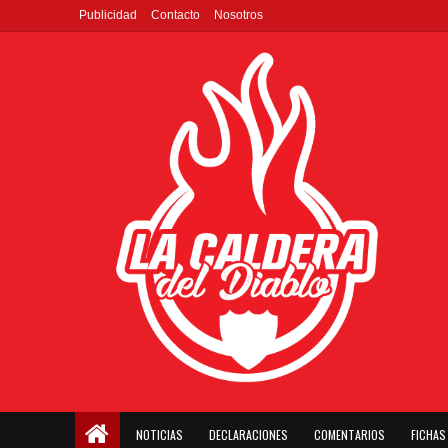
Publicidad
Contacto
Nosotros
NOTICIAS
DECLARACIONES
COMENTARIOS
FICHAS