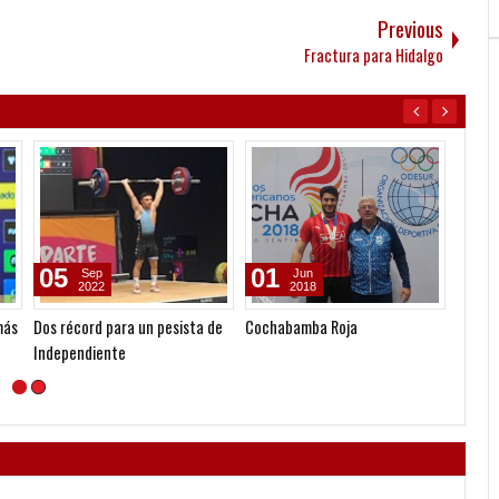
Previous
Fractura para Hidalgo
05
01
12
Sep
Jun
2022
2018
más
Dos récord para un pesista de
Cochabamba Roja
El fut
Independiente
Clásic