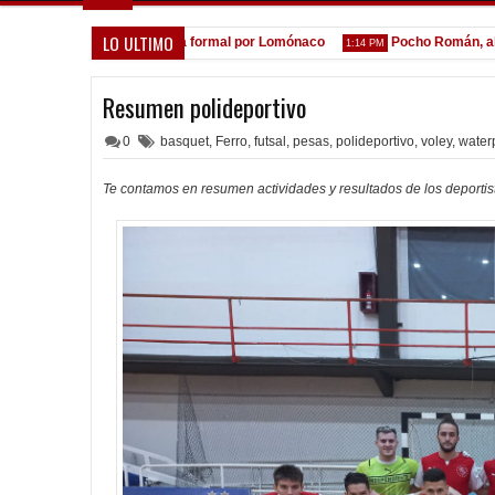
LO ULTIMO
 la espera de la oferta formal por Lomónaco
Pocho Román, al ascen
1:14 PM
Resumen polideportivo
0
basquet
,
Ferro
,
futsal
,
pesas
,
polideportivo
,
voley
,
water
Te contamos en resumen actividades y resultados de los deporti