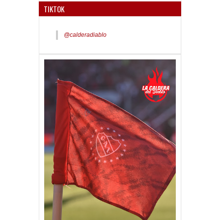
TIKTOK
@calderadiablo