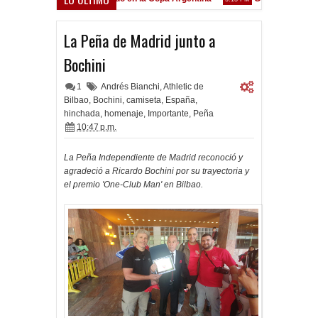
renó en Liniers
La Peña de Madrid junto a
Bochini
1
Andrés Bianchi
,
Athletic de
Bilbao
,
Bochini
,
camiseta
,
España
,
hinchada
,
homenaje
,
Importante
,
Peña
10:47 p.m.
La Peña Independiente de Madrid reconoció y
agradeció a Ricardo Bochini por su trayectoria y
el premio 'One-Club Man' en Bilbao.