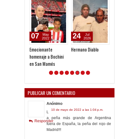
07
24
13
May
Jul
Jul
2022
2026
2026
Emocionante
Hermano Diablo
Independiente
homenaje a Bochini
Liverpool: El pr
en San Mamés
antecedente e
argentinos e i
post Malvinas
PUBLICAR UN COMENTARIO
Anónimo
10 de mayo de 2022 a las 1:04 p.m.
L
a peña más grande de Argentina
Responder
fuera de España, la peña del rojo de
Madrid!!!