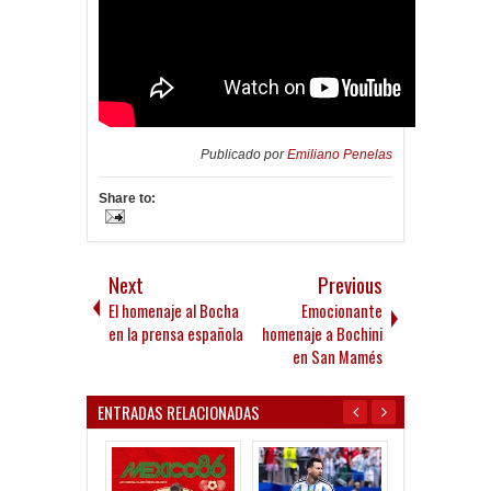
Publicado por
Emiliano Penelas
Share to:
Next
Previous
El homenaje al Bocha
Emocionante
en la prensa española
homenaje a Bochini
en San Mamés
ENTRADAS RELACIONADAS