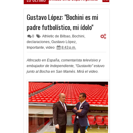
Frenó en Liniers
:39 PM
Gustavo López: "Bochini es mi
padre futbolístico, mi ídolo"
0
Athletic de Bilbao
,
Bochini
,
declaraciones
,
Gustavo López
,
Importante
,
video
8:43 p.m.
Afincado en España, comentarista televisivo y
embajador de Independiente, "Gustavito" estuvo
junto al Bocha en San Mamés. Mirá el video.