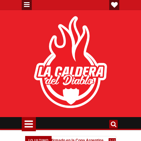
LO ULTIMO
eva"
Todo confirmado en la Copa Argentina
Goleada históri
7:08 PM
5:13 PM