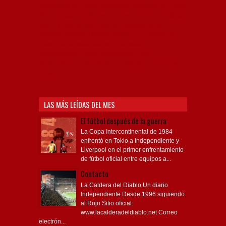
Profesional de Fútbol, Asociación Argentina de Fútbol,
AFA, Football, hooligans, hinchas, hinchada de fútbol,
Rojo mi buen amigo, Bochini, Libertadores de
América, Ricardo Enrique Bochini, La Caldera del
Diablo, lacalderadeldiablo, Club Atlético
Independiente, Copa Libertadores, Copa
Sudamericana, Soy del Rojo, #TodoRojo, YouTube,
Videos,
LAS MÁS LEÍDAS DEL MES
El fútbol después de la guerra
La Copa Intercontinental de 1984
enfrentó en Tokio a Independiente y
Liverpool en el primer enfrentamiento
de fútbol oficial entre equipos a...
Contacto
La Caldera del Diablo Un diario
Independiente Desde 1996 siguiendo
al Rojo Sitio oficial:
www.lacalderadeldiablo.net Correo
electrón...