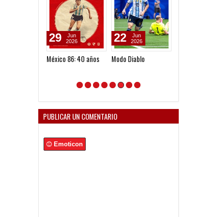
29
22
18
Jun
Jun
Jun
2026
2026
2026
México 86: 40 años
Modo Diablo
Bochini es Mun
PUBLICAR UN COMENTARIO
Emoticon