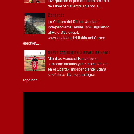
Liverpool en el primer enfrentamiento
de fútbol oficial entre equipos a...
Contacto
La Caldera del Diablo Un diario
Independiente Desde 1996 siguiendo
al Rojo Sitio oficial:
www.lacalderadeldiablo.net Correo
electrón...
Nuevo capítulo de la novela de Barco
Mientras Esequiel Barco sigue
sumando minutos y reconocimientos
en el Spartak, Independiente jugará
sus últimas fichas para lograr
repatriar...