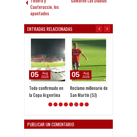
Tissera y
Golearon Las Diablas
Cauteruccio, los
apuntados
ENTRADAS RELACIONADAS
05
05
03
Aug
Aug
Aug
2026
2026
2026
Todo confirmado en
Reclamo millonario de
Quinteros: "No 
la Copa Argentina
San Martín (SJ)
partido como l
preparamos"
PUBLICAR UN COMENTARIO