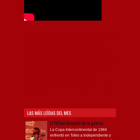
Independiente, CAI, IFC, Independiente Football Club,
Rey de Copas, Rojo, Avellaneda, Fútbol argentino,
Capital Nacional del Fútbol, Todo Rojo, Liga
Profesional de Fútbol, Asociación Argentina de Fútbol,
AFA, Football, hooligans, hinchas, hinchada de fútbol,
Rojo mi buen amigo, Bochini, Libertadores de
América, Ricardo Enrique Bochini, La Caldera del
Diablo, lacalderadeldiablo, Club Atlético
Independiente, Copa Libertadores, Copa
Sudamericana, Soy del Rojo, #TodoRojo, YouTube,
Videos,
LAS MÁS LEÍDAS DEL MES
El fútbol después de la guerra
La Copa Intercontinental de 1984
enfrentó en Tokio a Independiente y