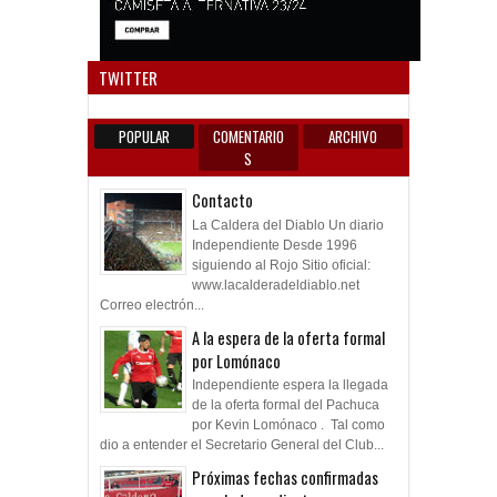
Anun
TWITTER
POPULAR
COMENTARIO
ARCHIVO
S
Contacto
La Caldera del Diablo Un diario
Independiente Desde 1996
siguiendo al Rojo Sitio oficial:
www.lacalderadeldiablo.net
Correo electrón...
A la espera de la oferta formal
por Lomónaco
Independiente espera la llegada
de la oferta formal del Pachuca
por Kevin Lomónaco . Tal como
dio a entender el Secretario General del Club...
Próximas fechas confirmadas