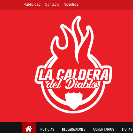
Publicidad
Contacto
Nosotros
NOTICIAS
DECLARACIONES
COMENTARIOS
FICHAS