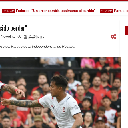
Fedorco: "Un error cambia totalmente el partido"
Para el olvido
 AM
11:51 PM
ido perder"
Newell's
,
TyC
11:24 p.m.
oso del Parque de la Independencia, en Rosario.