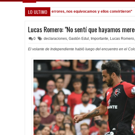
LO ULTIMO
uinteros: "Tuvimos dos errores, nos equivocamos y ellos convirtieron”
02:07
Lucas Romero: "No sentí que hayamos merec
0
declaraciones
,
Gastón Edul
,
Importante
,
Lucas Romero
,
El volante de Independiente habló luego del encuentro en el Col