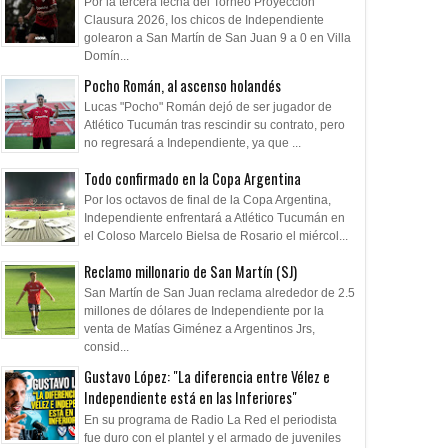
Por la tercera fecha del Torneo Proyección
Clausura 2026, los chicos de Independiente
golearon a San Martín de San Juan 9 a 0 en Villa
Domín...
Pocho Román, al ascenso holandés
Lucas "Pocho" Román dejó de ser jugador de
Atlético Tucumán tras rescindir su contrato, pero
no regresará a Independiente, ya que ...
Todo confirmado en la Copa Argentina
Por los octavos de final de la Copa Argentina,
Independiente enfrentará a Atlético Tucumán en
el Coloso Marcelo Bielsa de Rosario el miércol...
Reclamo millonario de San Martín (SJ)
San Martín de San Juan reclama alrededor de 2.5
millones de dólares de Independiente por la
venta de Matías Giménez a Argentinos Jrs,
consid...
Gustavo López: "La diferencia entre Vélez e
Independiente está en las Inferiores"
En su programa de Radio La Red el periodista
fue duro con el plantel y el armado de juveniles