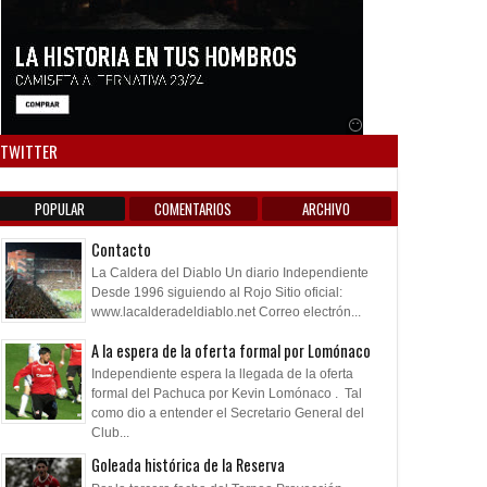
Anuncio SOICOS
TWITTER
POPULAR
COMENTARIOS
ARCHIVO
Contacto
La Caldera del Diablo Un diario Independiente
Desde 1996 siguiendo al Rojo Sitio oficial:
www.lacalderadeldiablo.net Correo electrón...
A la espera de la oferta formal por Lomónaco
Independiente espera la llegada de la oferta
formal del Pachuca por Kevin Lomónaco . Tal
como dio a entender el Secretario General del
Club...
Goleada histórica de la Reserva