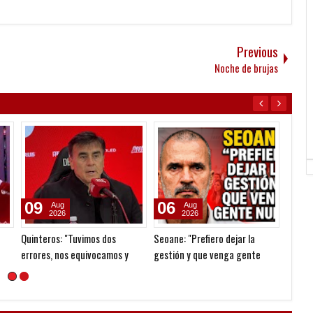
Previous
Noche de brujas
08
08
08
Aug
Aug
2026
2026
Para el olvido
Clausura 2026 - Fecha 4 -
Dolor 
Platense