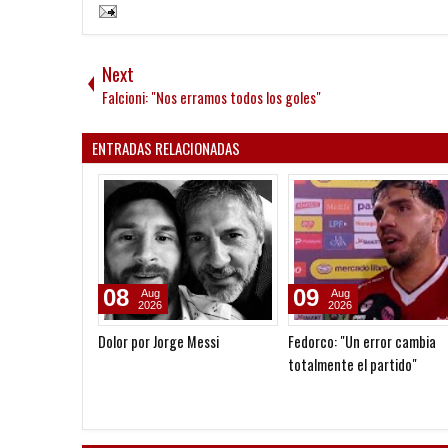
Next
Falcioni: "Nos erramos todos los goles"
ENTRADAS RELACIONADAS
05
05
Aug
Aug
2026
2026
Goleada histórica de la Reserva
Reclamo millonario de San
Martín (SJ)