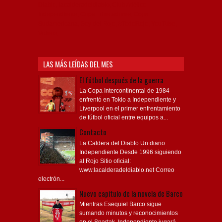
Diablo, lacalderadeldiablo, Club Atlético
Independiente, Copa Libertadores, Copa
Sudamericana, Soy del Rojo, #TodoRojo, YouTube,
Videos,
LAS MÁS LEÍDAS DEL MES
El fútbol después de la guerra
La Copa Intercontinental de 1984
enfrentó en Tokio a Independiente y
Liverpool en el primer enfrentamiento
de fútbol oficial entre equipos a...
Contacto
La Caldera del Diablo Un diario
Independiente Desde 1996 siguiendo
al Rojo Sitio oficial:
www.lacalderadeldiablo.net Correo
electrón...
Nuevo capítulo de la novela de Barco
Mientras Esequiel Barco sigue
sumando minutos y reconocimientos
en el Spartak, Independiente jugará