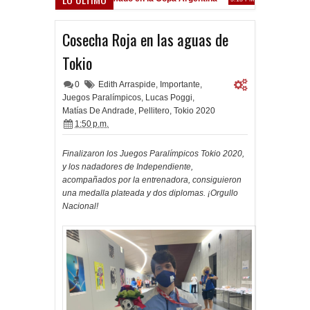
Frenó en Liniers
 PM
Cosecha Roja en las aguas de
Tokio
0
Edith Arraspide
,
Importante
,
Juegos Paralímpicos
,
Lucas Poggi
,
Matías De Andrade
,
Pellitero
,
Tokio 2020
1:50 p.m.
Finalizaron los Juegos Paralímpicos Tokio 2020,
y los nadadores de Independiente,
acompañados por la entrenadora, consiguieron
una medalla plateada y dos diplomas. ¡Orgullo
Nacional!