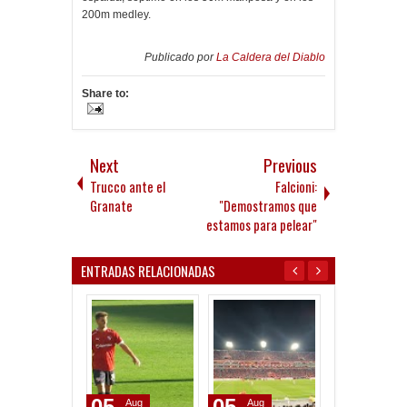
200m medley.
Publicado por
La Caldera del Diablo
Share to:
Next
Previous
Trucco ante el
Falcioni:
Granate
"Demostramos que
estamos para pelear"
ENTRADAS RELACIONADAS
05
05
05
Aug
Aug
Aug