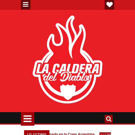
LO ULTIMO
a"
Todo confirmado en la Copa Argentina
Goleada histórica
7:08 PM
5:13 PM