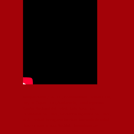
Independiente, CAI, IFC, Independiente Football Club,
Rey de Copas, Rojo, Avellaneda, Fútbol argentino,
Capital Nacional del Fútbol, Todo Rojo, Liga
Profesional de Fútbol, Asociación Argentina de Fútbol,
AFA, Football, hooligans, hinchas, hinchada de fútbol,
Rojo mi buen amigo, Bochini, Libertadores de
América, Ricardo Enrique Bochini, La Caldera del