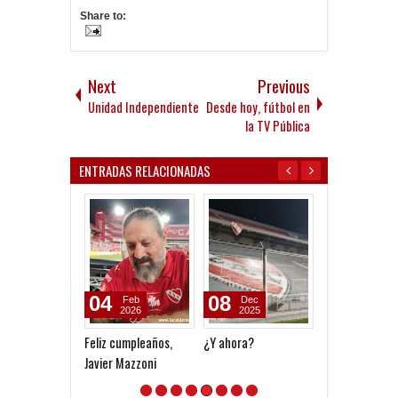
Share to:
Next
Previous
Unidad Independiente
Desde hoy, fútbol en
la TV Pública
ENTRADAS RELACIONADAS
04
08
06
Feb
Dec
Aug
2026
2025
2026
Feliz cumpleaños,
¿Y ahora?
Seoane: "Prefi
Javier Mazzoni
dejar la gestió
venga gente n