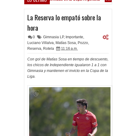
Frenó en Liniers
:39 PM
La Reserva lo empató sobre la
hora
0
Gimnasia LP
,
Importante
,
Luciano Villalva
,
Matías Sosa
,
Pozzo
,
Reserva
,
Rotela
11:16 a.m.
Con gol de Matías Sosa en tiempo de descuento,
los chicos de Independiente igualaron 1 a 1 con
Gimnasia y mantienen el invicto en la Copa de la
Liga.