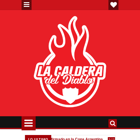
LO ULTIMO
eva"
Todo confirmado en la Copa Argentina
Goleada históri
7:08 PM
5:13 PM