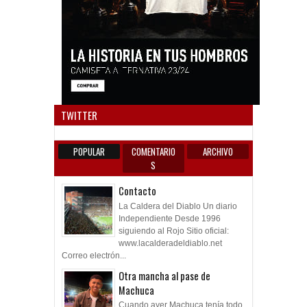
Anun
TWITTER
POPULAR
COMENTARIO
ARCHIVO
S
Contacto
La Caldera del Diablo Un diario
Independiente Desde 1996
siguiendo al Rojo Sitio oficial:
www.lacalderadeldiablo.net
Correo electrón...
Otra mancha al pase de
Machuca
Cuando ayer Machuca tenía todo