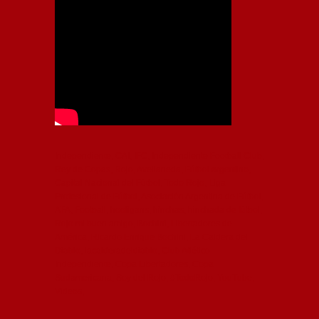
Independiente, CAI, IFC, Independiente Football Club,
Rey de Copas, Rojo, Avellaneda, Fútbol argentino,
Capital Nacional del Fútbol, Todo Rojo, Liga
Profesional de Fútbol, Asociación Argentina de Fútbol,
AFA, Football, hooligans, hinchas, hinchada de fútbol,
Rojo mi buen amigo, Bochini, Libertadores de
América, Ricardo Enrique Bochini, La Caldera del
Diablo, lacalderadeldiablo, Club Atlético
Independiente, Copa Libertadores, Copa
Sudamericana, Soy del Rojo, #TodoRojo, YouTube,
Videos,