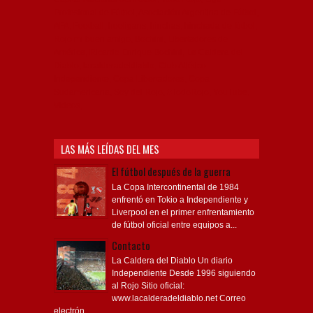
Profesional de Fútbol, Asociación Argentina de Fútbol,
AFA, Football, hooligans, hinchas, hinchada de fútbol,
Rojo mi buen amigo, Bochini, Libertadores de
América, Ricardo Enrique Bochini, La Caldera del
Diablo, lacalderadeldiablo, Club Atlético
Independiente, Copa Libertadores, Copa
Sudamericana, Soy del Rojo, #TodoRojo, YouTube,
Videos,
LAS MÁS LEÍDAS DEL MES
El fútbol después de la guerra
La Copa Intercontinental de 1984
enfrentó en Tokio a Independiente y
Liverpool en el primer enfrentamiento
de fútbol oficial entre equipos a...
Contacto
La Caldera del Diablo Un diario
Independiente Desde 1996 siguiendo
al Rojo Sitio oficial:
www.lacalderadeldiablo.net Correo
electrón...