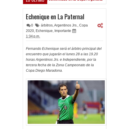
"
Frenó en Liniers
9:39 PM
Echenique en La Paternal
0
árbitros
,
Argentinos Jrs.
,
Copa
2020
,
Echenique
,
Importante
1:34 p.m.
Fernando Echenique será el árbitro principal del
encuentro que jugarán el lunes 28 a las 19.20
horas Argentinos Jrs. e Independiente, por la
tercera fecha de la Zona Campeonato de la
Copa Diego Maradona.