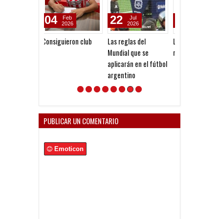
22
03
05
Jul
Jul
Aug
2026
2026
2026
Las reglas del
La tecnología no es
Reclamo millon
Mundial que se
neutral
San Martín (SJ
aplicarán en el fútbol
argentino
PUBLICAR UN COMENTARIO
Emoticon