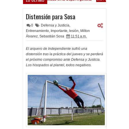
Frenó en Liniers
39 PM
Distensión para Sosa
0
Defensa y Justicia
,
Entrenamiento
,
Importante
,
lesión
,
Milton
Álvarez
,
Sebastián Sosa
11:51 a.m.
El arquero de Independiente sufrió una
distensión tras la práctica del jueves y se perderá
el próximo compromiso ante Defensa y Justicia.
Los hisopados al plantel, todos negativos.