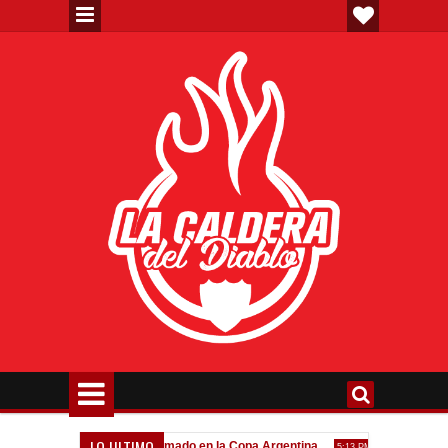
LO ULTIMO
va"
Todo confirmado en la Copa Argentina
Goleada históric
7:08 PM
5:13 PM