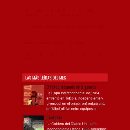
Independiente, CAI, IFC, Independiente Football Club,
Rey de Copas, Rojo, Avellaneda, Fútbol argentino,
Capital Nacional del Fútbol, Todo Rojo, Liga
Profesional de Fútbol, Asociación Argentina de Fútbol,
AFA, Football, hooligans, hinchas, hinchada de fútbol,
Rojo mi buen amigo, Bochini, Libertadores de
América, Ricardo Enrique Bochini, La Caldera del
Diablo, lacalderadeldiablo, Club Atlético
Independiente, Copa Libertadores, Copa
Sudamericana, Soy del Rojo, #TodoRojo, YouTube,
Videos,
LAS MÁS LEÍDAS DEL MES
El fútbol después de la guerra
La Copa Intercontinental de 1984
enfrentó en Tokio a Independiente y
Liverpool en el primer enfrentamiento
de fútbol oficial entre equipos a...
Contacto
La Caldera del Diablo Un diario
Independiente Desde 1996 siguiendo