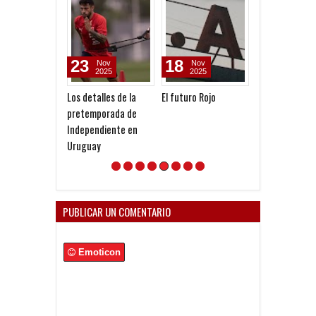
23
18
23
Nov
Nov
Sep
2025
2025
2025
Los detalles de la
El futuro Rojo
Katorosz: "El e
pretemporada de
grande de
Independiente en
Independiente 
Uruguay
transmite
cualquiera"
PUBLICAR UN COMENTARIO
Emoticon