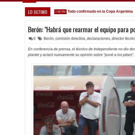
LO ULTIMO
 que venga gente nueva"
Todo confirmado en la Copa Argentina
7:08 PM
5:13
Berón: "Habrá que rearmar el equipo para po
0
Berón
,
comisión directiva
,
declaraciones
,
director técni
En conferencia de prensa, el técnico de Independiente no dio dem
plantel y aclaró nuevamente su opinión sobre "poné a los pibes".