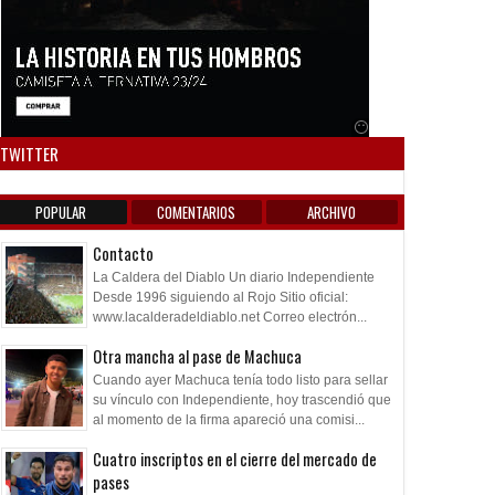
está en las Inferio
Anuncio SOICOS
TWITTER
POPULAR
COMENTARIOS
ARCHIVO
Contacto
La Caldera del Diablo Un diario Independiente
Desde 1996 siguiendo al Rojo Sitio oficial:
www.lacalderadeldiablo.net Correo electrón...
Otra mancha al pase de Machuca
Cuando ayer Machuca tenía todo listo para sellar
su vínculo con Independiente, hoy trascendió que
al momento de la firma apareció una comisi...
Cuatro inscriptos en el cierre del mercado de
pases