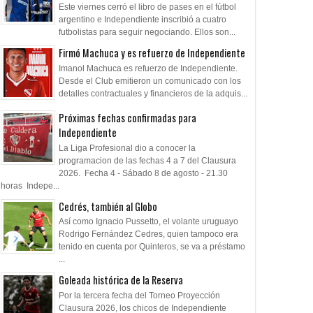
Este viernes cerró el libro de pases en el fútbol
argentino e Independiente inscribió a cuatro
futbolistas para seguir negociando. Ellos son...
Firmó Machuca y es refuerzo de Independiente
Imanol Machuca es refuerzo de Independiente.
Desde el Club emitieron un comunicado con los
detalles contractuales y financieros de la adquis...
Próximas fechas confirmadas para
Independiente
La Liga Profesional dio a conocer la
programacion de las fechas 4 a 7 del Clausura
2026. Fecha 4 - Sábado 8 de agosto - 21.30
horas Indepe...
Cedrés, también al Globo
Así como Ignacio Pussetto, el volante uruguayo
Rodrigo Fernández Cedres, quien tampoco era
tenido en cuenta por Quinteros, se va a préstamo
...
Goleada histórica de la Reserva
Por la tercera fecha del Torneo Proyección
Clausura 2026, los chicos de Independiente