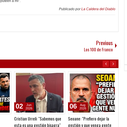
 puteen a mí".
Publicado por
La Caldera del Diablo
Previous
Los 100 de Franco
02
06
09
Jun
Aug
2026
2026
Cristian Urreli: "Sabemos que
Seoane: "Prefiero dejar la
Pesar 
esta es una gestión bisagra"
gestión y que venga gente