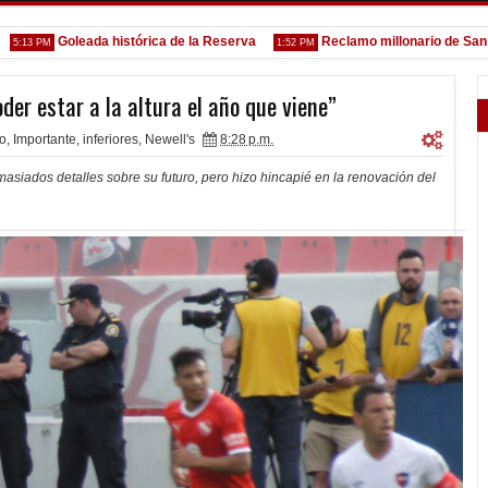
Goleada histórica de la Reserva
Reclamo millonario de San Martí
 PM
1:52 PM
der estar a la altura el año que viene”
co
,
Importante
,
inferiores
,
Newell's
8:28 p.m.
asiados detalles sobre su futuro, pero hizo hincapié en la renovación del