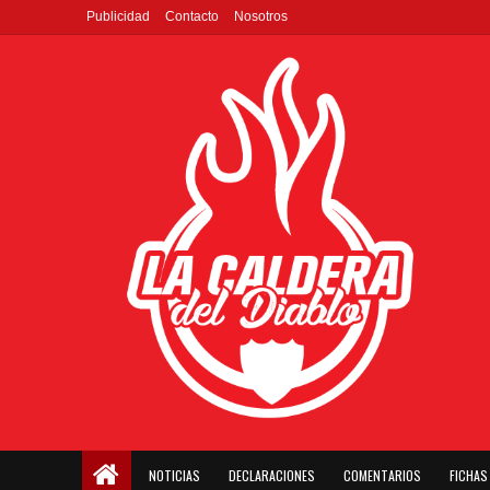
Publicidad
Contacto
Nosotros
NOTICIAS
DECLARACIONES
COMENTARIOS
FICHAS