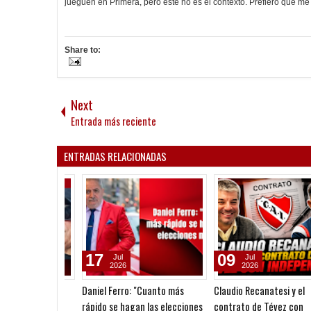
jueguen en Primera, pero éste no es el contexto. Prefiero que me
Share to:
Next
Entrada más reciente
ENTRADAS RELACIONADAS
17
09
Jul
Jul
2026
2026
Daniel Ferro: "Cuanto más
Claudio Recanatesi y el
rápido se hagan las elecciones
contrato de Tévez con