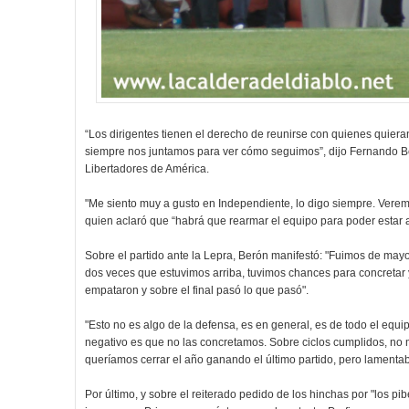
“Los dirigentes tienen el derecho de reunirse con quienes quiera
siempre nos juntamos para ver cómo seguimos”, dijo Fernando Be
Libertadores de América.
"Me siento muy a gusto en Independiente, lo digo siempre. Verem
quien aclaró que “habrá que rearmar el equipo para poder estar a 
Sobre el partido ante la Lepra, Berón manifestó: "Fuimos de mayor
dos veces que estuvimos arriba, tuvimos chances para concretar y
empataron y sobre el final pasó lo que pasó".
"Esto no es algo de la defensa, es en general, es de todo el equi
negativo es que no las concretamos. Sobre ciclos cumplidos, no m
queríamos cerrar el año ganando el último partido, pero lament
Por último, y sobre el reiterado pedido de los hinchas por "los p