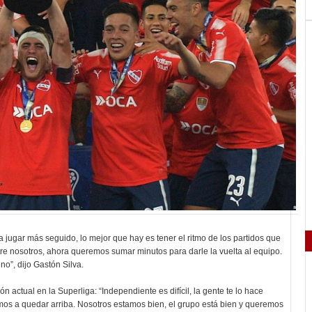
ugar más seguido, lo mejor que hay es tener el ritmo de los partidos que
tre nosotros, ahora queremos sumar minutos para darle la vuelta al equipo.
o”, dijo Gastón Silva.
ón actual en la Superliga: “Independiente es difícil, la gente te lo hace
mos a quedar arriba. Nosotros estamos bien, el grupo está bien y queremos