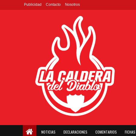
Publicidad
Contacto
Nosotros
NOTICIAS
DECLARACIONES
COMENTARIOS
FICHAS