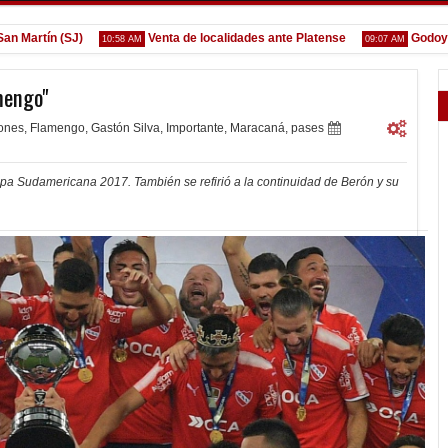
rtín (SJ)
Venta de localidades ante Platense
Godoy desg
10:58 AM
09:07 AM
mengo"
iones
,
Flamengo
,
Gastón Silva
,
Importante
,
Maracaná
,
pases
opa Sudamericana 2017. También se refirió a la continuidad de Berón y su