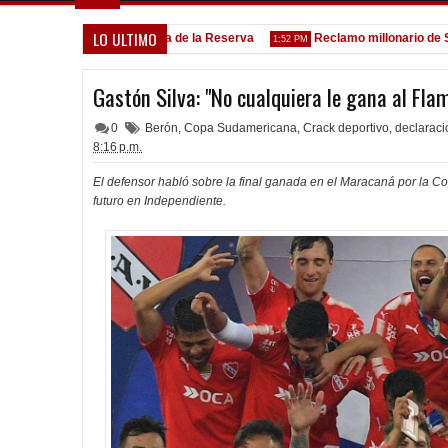
LO ULTIMO
Goleada histórica de la Reserva
Reclamo millonario de San Ma
5:13 PM
1:52 PM
Gastón Silva: "No cualquiera le gana al Fla
0
Berón
,
Copa Sudamericana
,
Crack deportivo
,
declarac
8:16 p.m.
El defensor habló sobre la final ganada en el Maracaná por la C
futuro en Independiente.