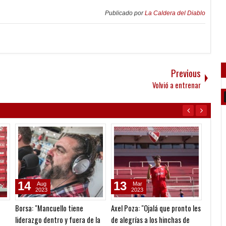
Publicado por
La Caldera del Diablo
Previous
Volvió a entrenar
14
13
18
Aug
Mar
2023
2023
Borsa: "Mancuello tiene
Axel Poza: "Ojalá que pronto les
Monzón
liderazgo dentro y fuera de la
de alegrías a los hinchas de
último