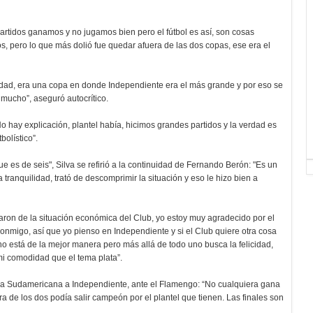
partidos ganamos y no jugamos bien pero el fútbol es así, son cosas
s, pero lo que más dolió fue quedar afuera de las dos copas, ese era el
dad, era una copa en donde Independiente era el más grande y por eso se
 mucho”, aseguró autocrítico.
o hay explicación, plantel había, hicimos grandes partidos y la verdad es
olístico”.
 es de seis", Silva se refirió a la continuidad de Fernando Berón: "Es un
ranquilidad, trató de descomprimir la situación y eso le hizo bien a
ron de la situación económica del Club, yo estoy muy agradecido por el
onmigo, así que yo pienso en Independiente y si el Club quiere otra cosa
o está de la mejor manera pero más allá de todo uno busca la felicidad,
 mi comodidad que el tema plata”.
opa Sudamericana a Independiente, ante el Flamengo: “No cualquiera gana
 de los dos podía salir campeón por el plantel que tienen. Las finales son