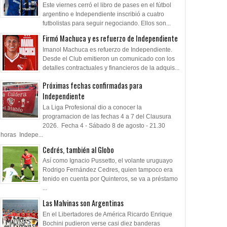
 a ser entrenador de
siempre quiero lo mejor"
Este viernes cerró el libro de pases en el fútbol
argentino e Independiente inscribió a cuatro
ndiente"
futbolistas para seguir negociando. Ellos son...
Firmó Machuca y es refuerzo de Independiente
Imanol Machuca es refuerzo de Independiente.
Desde el Club emitieron un comunicado con los
detalles contractuales y financieros de la adquis...
Próximas fechas confirmadas para
Independiente
La Liga Profesional dio a conocer la
programacion de las fechas 4 a 7 del Clausura
2026. Fecha 4 - Sábado 8 de agosto - 21.30
horas Indepe...
Cedrés, también al Globo
Así como Ignacio Pussetto, el volante uruguayo
Rodrigo Fernández Cedres, quien tampoco era
tenido en cuenta por Quinteros, se va a préstamo
...
Las Malvinas son Argentinas
En el Libertadores de América Ricardo Enrique
Bochini pudieron verse casi diez banderas