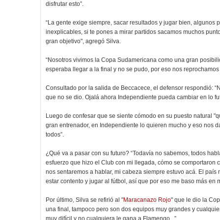
disfrutar esto”.
“La gente exige siempre, sacar resultados y jugar bien, algunos 
inexplicables, si te pones a mirar partidos sacamos muchos punto
gran objetivo", agregó Silva.
“Nosotros vivimos la Copa Sudamericana como una gran posibili
esperaba llegar a la final y no se pudo, por eso nos reprochamos
Consultado por la salida de Beccacece, el defensor respondió: “N
que no se dio. Ojalá ahora Independiente pueda cambiar en lo futb
Luego de confesar que se siente cómodo en su puesto natural "que
gran entrenador, en Independiente lo quieren mucho y eso nos da t
todos”.
¿Qué va a pasar con su futuro? “Todavía no sabemos, todos habla
esfuerzo que hizo el Club con mi llegada, cómo se comportaron c
nos sentaremos a hablar, mi cabeza siempre estuvo acá. El país n
estar contento y jugar al fútbol, así que por eso me baso más en
Por último, Silva se refirió al "
Maracanazo Rojo
" que le dio la C
una final, tampoco pero son dos equipos muy grandes y cualquiera
muy difícil y no cualquiera le gana a Flamengo...”