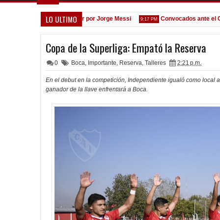
LO ULTIMO
rgentina
Dolor por Jorge Messi
Convocados ante el Calam
12:32 PM
9:17 PM
Copa de la Superliga: Empató la Reserva
0
Boca
,
Importante
,
Reserva
,
Talleres
2:21 p.m.
En el debut en la competición, Independiente igualó como local a
ganador de la llave enfrentará a Boca.