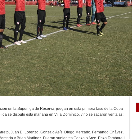
osición en la Superliga de Reserva, juegan en esta primera fase de la Copa
e ida se disputó esta mañana en Villa Domínico, y no se sacaron ventajas:
rreto, Juan Di Lorenzo, Gonzalo Asís; Diego Mercado, Fernando Chávez,
ercado y Brian Martínez. Fueron suplentes Gonzalo Arce, Enzo Tamborelli,