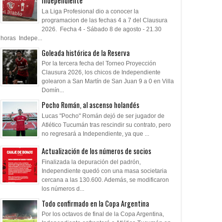
Independiente
La Liga Profesional dio a conocer la
programacion de las fechas 4 a 7 del Clausura
2026. Fecha 4 - Sábado 8 de agosto - 21.30
horas Indepe...
Goleada histórica de la Reserva
Por la tercera fecha del Torneo Proyección
Clausura 2026, los chicos de Independiente
golearon a San Martín de San Juan 9 a 0 en Villa
Domín...
Pocho Román, al ascenso holandés
Lucas "Pocho" Román dejó de ser jugador de
Atlético Tucumán tras rescindir su contrato, pero
no regresará a Independiente, ya que ...
Actualización de los números de socios
Finalizada la depuración del padrón,
Independiente quedó con una masa societaria
cercana a las 130.600. Además, se modificaron
los números d...
Todo confirmado en la Copa Argentina
Por los octavos de final de la Copa Argentina,