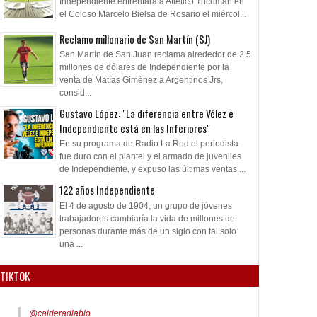
Independiente enfrentará a Atlético Tucumán en
el Coloso Marcelo Bielsa de Rosario el miércol...
Reclamo millonario de San Martín (SJ)
San Martín de San Juan reclama alrededor de 2.5
millones de dólares de Independiente por la
venta de Matías Giménez a Argentinos Jrs,
consid...
Gustavo López: "La diferencia entre Vélez e
Independiente está en las Inferiores"
En su programa de Radio La Red el periodista
fue duro con el plantel y el armado de juveniles
de Independiente, y expuso las últimas ventas ...
122 años Independiente
El 4 de agosto de 1904, un grupo de jóvenes
trabajadores cambiaría la vida de millones de
personas durante más de un siglo con tal solo
una ...
TIKTOK
@calderadiablo