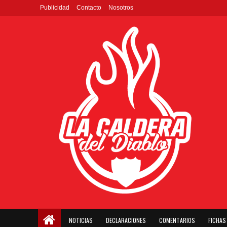
Publicidad
Contacto
Nosotros
NOTICIAS
DECLARACIONES
COMENTARIOS
FICHAS