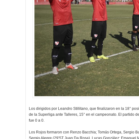
Los dirigidos por Leandro Stillitano, que finalizaron en la 18° p
de la Superliga ante Talleres, 15° en el campeonato. El partido d
fue 0 a 0.
Los Rojos formaron con Renzo Bacchia; Tomás Ortega, Sergio Ba
Sergio Alegre (29'ST Juan Da Rosa), Lucas González; Emanuel M