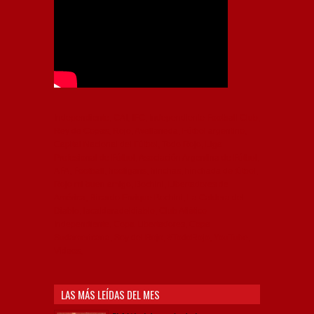
Independiente, CAI, IFC, Independiente Football Club,
Rey de Copas, Rojo, Avellaneda, Fútbol argentino,
Capital Nacional del Fútbol, Todo Rojo, Liga
Profesional de Fútbol, Asociación Argentina de Fútbol,
AFA, Football, hooligans, hinchas, hinchada de fútbol,
Rojo mi buen amigo, Bochini, Libertadores de
América, Ricardo Enrique Bochini, La Caldera del
Diablo, lacalderadeldiablo, Club Atlético
Independiente, Copa Libertadores, Copa
Sudamericana, Soy del Rojo, #TodoRojo, YouTube,
Videos,
LAS MÁS LEÍDAS DEL MES