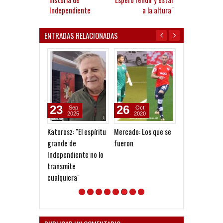
Independiente
a la altura"
ENTRADAS RELACIONADAS
23
26
16
Sep
Oct
Jul
2025
2020
2020
Katorosz: "El espíritu
Mercado: Los que se
Pusineri: "Tra
grande de
fueron
de convivir co
Independiente no lo
que sucede"
transmite
cualquiera"