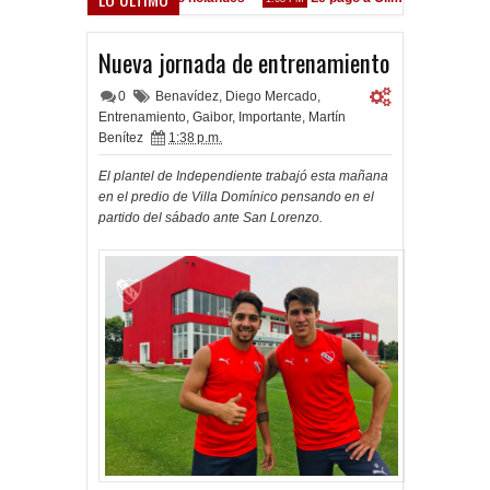
 está en las Inferiores"
Nueva jornada de entrenamiento
0
Benavídez
,
Diego Mercado
,
Entrenamiento
,
Gaibor
,
Importante
,
Martín
Benítez
1:38 p.m.
El plantel de Independiente trabajó esta mañana
en el predio de Villa Domínico pensando en el
partido del sábado ante San Lorenzo.