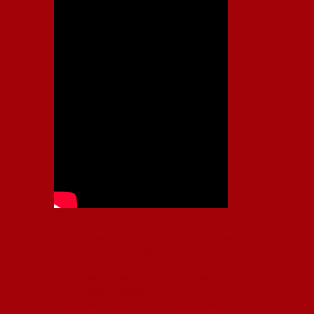
Independiente, CAI, IFC, Independiente Football Club,
Rey de Copas, Rojo, Avellaneda, Fútbol argentino,
Capital Nacional del Fútbol, Todo Rojo, Liga
Profesional de Fútbol, Asociación Argentina de Fútbol,
AFA, Football, hooligans, hinchas, hinchada de fútbol,
Rojo mi buen amigo, Bochini, Libertadores de