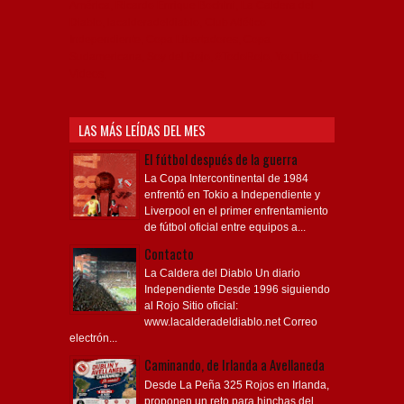
América, Ricardo Enrique Bochini, La Caldera del
Diablo, lacalderadeldiablo, Club Atlético
Independiente, Copa Libertadores, Copa
Sudamericana, Soy del Rojo, #TodoRojo, YouTube,
Videos,
LAS MÁS LEÍDAS DEL MES
El fútbol después de la guerra
La Copa Intercontinental de 1984
enfrentó en Tokio a Independiente y
Liverpool en el primer enfrentamiento
de fútbol oficial entre equipos a...
Contacto
La Caldera del Diablo Un diario
Independiente Desde 1996 siguiendo
al Rojo Sitio oficial:
www.lacalderadeldiablo.net Correo
electrón...
Caminando, de Irlanda a Avellaneda
Desde La Peña 325 Rojos en Irlanda,
proponen un reto para hinchas del