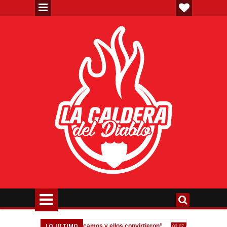
LO ULTIMO
dos errores, nos equivocamos y ellos convirtieron”
Fedorco: "Un er
02:07 AM