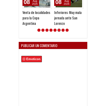
08
08
04
Aug
Aug
Aug
2026
2026
2026
Venta de localidades
Inferiores: Muy mala
Gustavo López:
para la Copa
jornada ante San
diferencia ent
Argentina
Lorenzo
Vélez e
Independiente
en las Inferior
PUBLICAR UN COMENTARIO
Emoticon