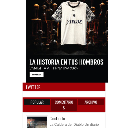
Anun
TWITTER
POPULAR
COMENTARIO
ARCHIVO
S
Contacto
La Caldera del Diablo Un diario