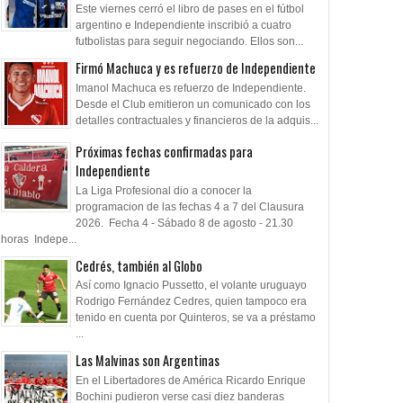
Este viernes cerró el libro de pases en el fútbol
argentino e Independiente inscribió a cuatro
futbolistas para seguir negociando. Ellos son...
Firmó Machuca y es refuerzo de Independiente
Imanol Machuca es refuerzo de Independiente.
Desde el Club emitieron un comunicado con los
detalles contractuales y financieros de la adquis...
Próximas fechas confirmadas para
Independiente
La Liga Profesional dio a conocer la
programacion de las fechas 4 a 7 del Clausura
2026. Fecha 4 - Sábado 8 de agosto - 21.30
horas Indepe...
Cedrés, también al Globo
Así como Ignacio Pussetto, el volante uruguayo
Rodrigo Fernández Cedres, quien tampoco era
tenido en cuenta por Quinteros, se va a préstamo
...
Las Malvinas son Argentinas
En el Libertadores de América Ricardo Enrique
Bochini pudieron verse casi diez banderas