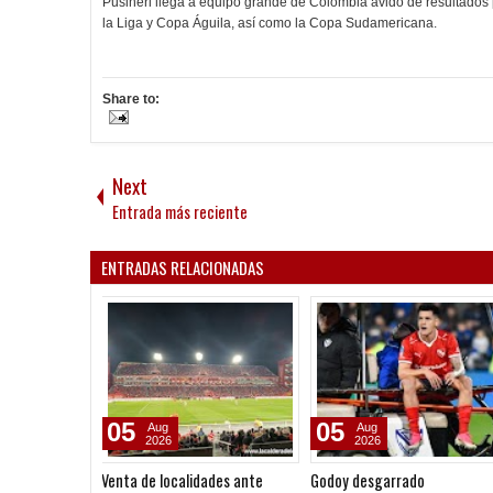
Pusineri llega a equipo grande de Colombia ávido de resultados 
la Liga y Copa Águila, así como la Copa Sudamericana.
Share to:
Next
Entrada más reciente
ENTRADAS RELACIONADAS
05
04
Aug
Aug
2026
2026
Godoy desgarrado
Gustavo López: "La diferenc