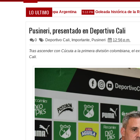
LO ULTIMO
Todo confirmado en la Copa Argentina
Goleada histórica de la Reser
5:13 PM
Pusineri, presentado en Deportivo Cali
0
Deportivo Cali
,
Importante
,
Pusineri
12:56 p.m.
Tras ascender con Cúcuta a la primera división colombiana, el 
Cali.