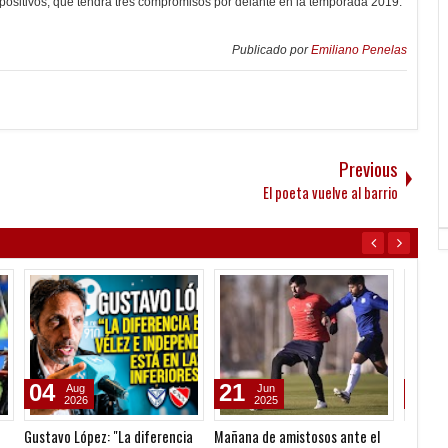
positivos, que tendrá tres compromisos por delante en la temporada 2019:
Publicado por
Emiliano Penelas
Previous
El poeta vuelve al barrio
21
18
05
Jun
Apr
2025
2025
ia
Mañana de amistosos ante el
Pusineri: "Siempre es especial
Todo c