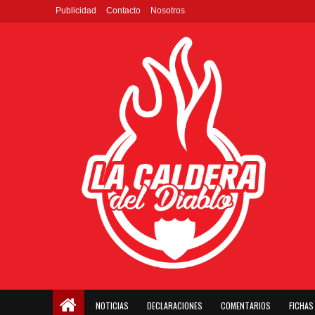
Publicidad
Contacto
Nosotros
NOTICIAS
DECLARACIONES
COMENTARIOS
FICHAS