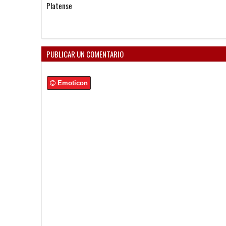
entre Vélez e Independiente
está en las Inferiores"
PUBLICAR UN COMENTARIO
Emoticon