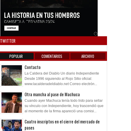
ina
Martín (SJ)
Anuncio SOICOS
TWITTER
POPULAR
COMENTARIOS
ARCHIVO
Contacto
La Caldera del Diablo Un diario Independiente
Desde 1996 siguiendo al Rojo Sitio oficial:
www.lacalderadeldiablo.net Correo electrón...
Otra mancha al pase de Machuca
Cuando ayer Machuca tenía todo listo para sellar
su vínculo con Independiente, hoy trascendió que
al momento de la firma apareció una comisi...
Cuatro inscriptos en el cierre del mercado de
pases