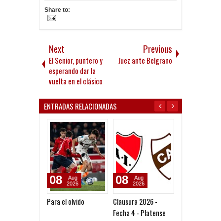
Share to:
Next
Previous
El Senior, puntero y
Juez ante Belgrano
esperando dar la
vuelta en el clásico
ENTRADAS RELACIONADAS
08
07
02
Aug
Aug
Aug
2026
2026
2026
Clausura 2026 -
Convocados ante el
Convocados an
Fecha 4 - Platense
Calamar
Fortín