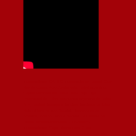
Independiente, CAI, IFC, Independiente Football Club,
Rey de Copas, Rojo, Avellaneda, Fútbol argentino,
Capital Nacional del Fútbol, Todo Rojo, Liga
Profesional de Fútbol, Asociación Argentina de Fútbol,
AFA, Football, hooligans, hinchas, hinchada de fútbol,
Rojo mi buen amigo, Bochini, Libertadores de
América, Ricardo Enrique Bochini, La Caldera del
Diablo, lacalderadeldiablo, Club Atlético
Independiente, Copa Libertadores, Copa
Sudamericana, Soy del Rojo, #TodoRojo, YouTube,