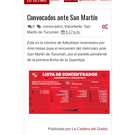
Convocados ante el Calamar
M
Convocados ante San Martín
0
convocados
,
Importante
,
San
Martín de Tucumán
5:17 p.m.
Esta es la nómina de futbolistas reservados por
Ariel Holan para el encuentro del miércoles ante
San Martín de Tucumán, por el partido pendiente
de la primera fecha de la Superliga.
Publicado por
La Caldera del Diablo