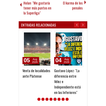
Holan: "Me gustaría
El karma de los
tener más puntos en
penales
la Superliga"
ENTRADAS RELACIONADAS
05
04
02
Aug
Aug
Apr
2026
2026
2026
Venta de localidades
Gustavo López: "La
Muy buena jor
ante Platense
diferencia entre
las Juveniles f
Vélez e
Tigre
Independiente está
en las Inferiores"