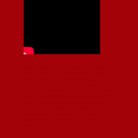
Independiente, CAI, IFC, Independiente Football Club,
Rey de Copas, Rojo, Avellaneda, Fútbol argentino,
Capital Nacional del Fútbol, Todo Rojo, Liga
Profesional de Fútbol, Asociación Argentina de Fútbol,
AFA, Football, hooligans, hinchas, hinchada de fútbol,
Rojo mi buen amigo, Bochini, Libertadores de
América, Ricardo Enrique Bochini, La Caldera del
Diablo, lacalderadeldiablo, Club Atlético
Independiente, Copa Libertadores, Copa
Sudamericana, Soy del Rojo, #TodoRojo, YouTube,
Videos,