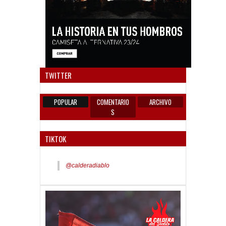
Anun
TWITTER
POPULAR
COMENTARIO
ARCHIVO
S
TIKTOK
@calderadiablo