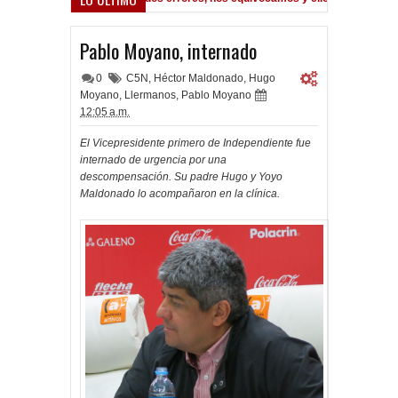
A la espera de la oferta formal por Lomónaco
Pocho Román, al asc
M
1:14 PM
Pablo Moyano, internado
0
C5N
,
Héctor Maldonado
,
Hugo
Moyano
,
Llermanos
,
Pablo Moyano
12:05 a.m.
El Vicepresidente primero de Independiente fue
internado de urgencia por una
descompensación. Su padre Hugo y Yoyo
Maldonado lo acompañaron en la clínica.