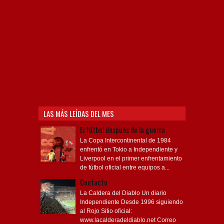
Capital Nacional del Fútbol, Todo Rojo, Liga
Profesional de Fútbol, Asociación Argentina de Fútbol,
AFA, Football, hooligans, hinchas, hinchada de fútbol,
Rojo mi buen amigo, Bochini, Libertadores de
América, Ricardo Enrique Bochini, La Caldera del
Diablo, lacalderadeldiablo, Club Atlético
Independiente, Copa Libertadores, Copa
Sudamericana, Soy del Rojo, #TodoRojo, YouTube,
Videos,
LAS MÁS LEÍDAS DEL MES
El fútbol después de la guerra
La Copa Intercontinental de 1984
enfrentó en Tokio a Independiente y
Liverpool en el primer enfrentamiento
de fútbol oficial entre equipos a...
Contacto
La Caldera del Diablo Un diario
Independiente Desde 1996 siguiendo
al Rojo Sitio oficial:
www.lacalderadeldiablo.net Correo