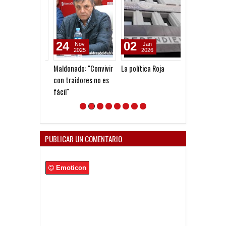
24
02
25
Nov
Jan
Apr
2025
2026
2024
Maldonado: "Convivir
La política Roja
Reconocimient
con traidores no es
Hugo Moyano
fácil"
PUBLICAR UN COMENTARIO
Emoticon