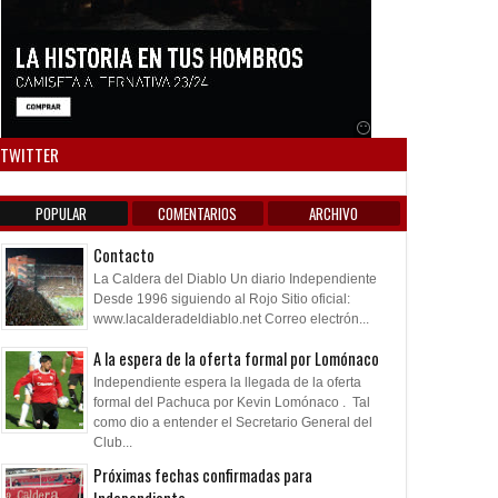
Anuncio SOICOS
TWITTER
POPULAR
COMENTARIOS
ARCHIVO
Contacto
La Caldera del Diablo Un diario Independiente
Desde 1996 siguiendo al Rojo Sitio oficial:
www.lacalderadeldiablo.net Correo electrón...
A la espera de la oferta formal por Lomónaco
Independiente espera la llegada de la oferta
formal del Pachuca por Kevin Lomónaco . Tal
como dio a entender el Secretario General del
Club...
Próximas fechas confirmadas para