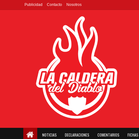
Publicidad
Contacto
Nosotros
NOTICIAS
DECLARACIONES
COMENTARIOS
FICHAS