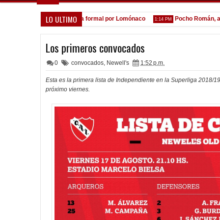
LO ULTIMO
A la espera de la oferta formal por Lomónaco
Pocho Román, al asc
1:14 PM
Los primeros convocados
0
convocados
,
Newell's
1:52 p.m.
Esta es la primera lista de Independiente en la Superliga 2018/19
próximo viernes.