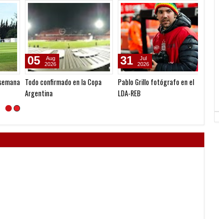
05
31
07
Aug
Jul
2026
2026
mana
Todo confirmado en la Copa
Pablo Grillo fotógrafo en el
Convoc
Argentina
LDA-REB