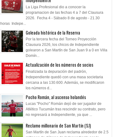
Independiente
La Liga Profesional dio a conocer la
programacion de las fechas 4 a 7 del Clausura
2026. Fecha 4 - Sábado 8 de agosto - 21.30
horas Indepe...
Goleada histórica de la Reserva
Por la tercera fecha del Torneo Proyección
Clausura 2026, los chicos de Independiente
golearon a San Martín de San Juan 9 a 0 en Villa
Domín...
Actualización de los números de socios
Finalizada la depuración del padrón,
Independiente quedó con una masa societaria
cercana a las 130.600. Además, se modificaron
los números d...
Pocho Román, al ascenso holandés
Lucas "Pocho" Román dejó de ser jugador de
Atlético Tucumán tras rescindir su contrato, pero
no regresará a Independiente, ya que ...
Reclamo millonario de San Martín (SJ)
San Martín de San Juan reclama alrededor de 2.5