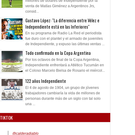
millones de dólares de Independiente por la
venta de Matías Giménez a Argentinos Jrs,
consid...
Gustavo López: "La diferencia entre Vélez e
Independiente está en las Inferiores"
En su programa de Radio La Red el periodista
fue duro con el plantel y el armado de juveniles
de Independiente, y expuso las últimas ventas ...
Todo confirmado en la Copa Argentina
Por los octavos de final de la Copa Argentina,
Independiente enfrentará a Atlético Tucumán en
el Coloso Marcelo Bielsa de Rosario el miércol...
122 años Independiente
El 4 de agosto de 1904, un grupo de jóvenes
trabajadores cambiaría la vida de millones de
personas durante más de un siglo con tal solo
una ...
TIKTOK
@calderadiablo