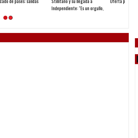
Oferta por Benítez
Nuevo préstamo para Benítez
Comenz
o,
Zárat
ir"