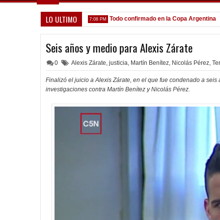
LO ULTIMO
 que venga gente nueva"
Todo confirmado en la Copa Argentina
7:08 PM
5:13
Seis años y medio para Alexis Zárate
0
Alexis Zárate
,
justicia
,
Martín Benítez
,
Nicolás Pérez
,
Te
Finalizó el juicio a Alexis Zárate, en el que fue condenado a sei
investigaciones contra Martín Benítez y Nicolás Pérez.