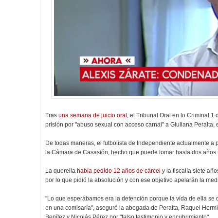
Tras
una semana de juicio oral
, el Tribunal Oral en lo Criminal
prisión por "abuso sexual con acceso carnal" a Giuliana Peralta,
De todas maneras, el futbolista de Independiente actualmente a
la Cámara de Casasión, hecho que puede tomar hasta dos años
La querella
había pedido 12 años de cárcel
y la fiscalía siete a
por lo que pidió la absolución y con ese objetivo apelarán la med
"Lo que esperábamos era la detención porque la vida de ella se 
en una comisaría", aseguró la abogada de Peralta, Raquel Hermi
Benítez y Nicolás Pérez por "falso testimonio y encubrimiento".