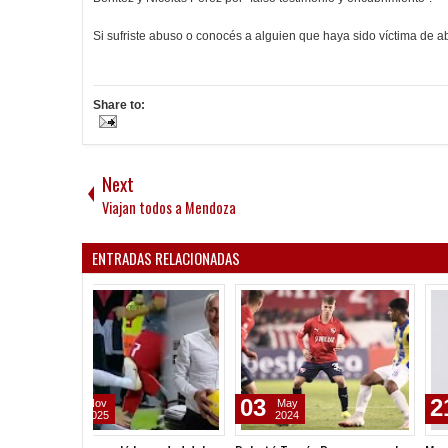
Si sufriste abuso o conocés a alguien que haya sido víctima de a
Share to:
Next
Viajan todos a Mendoza
ENTRADAS RELACIONADAS
21
27
Feb
Nov
2023
2022