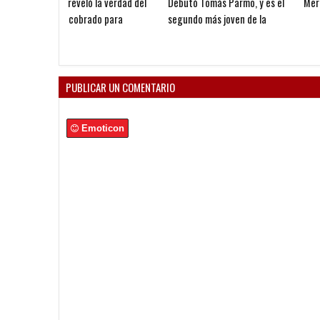
Mercado de pases: salidas
Stillitano y su llegada a
Independiente: "Es un orgull
un placer y un sueño a cumpl
PUBLICAR UN COMENTARIO
Emoticon