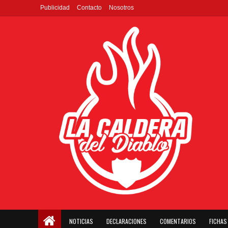
Publicidad
Contacto
Nosotros
NOTICIAS
DECLARACIONES
COMENTARIOS
FICHAS