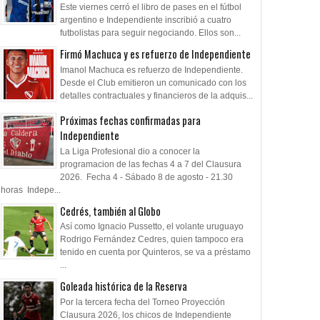
Este viernes cerró el libro de pases en el fútbol
argentino e Independiente inscribió a cuatro
futbolistas para seguir negociando. Ellos son...
Firmó Machuca y es refuerzo de Independiente
Imanol Machuca es refuerzo de Independiente.
Desde el Club emitieron un comunicado con los
detalles contractuales y financieros de la adquis...
Próximas fechas confirmadas para
Independiente
La Liga Profesional dio a conocer la
programacion de las fechas 4 a 7 del Clausura
2026. Fecha 4 - Sábado 8 de agosto - 21.30
horas Indepe...
Cedrés, también al Globo
Así como Ignacio Pussetto, el volante uruguayo
Rodrigo Fernández Cedres, quien tampoco era
tenido en cuenta por Quinteros, se va a préstamo
...
Goleada histórica de la Reserva
Por la tercera fecha del Torneo Proyección
Clausura 2026, los chicos de Independiente