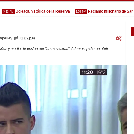
Goleada histórica de la Reserva
Reclamo millonario de San Martí
 PM
1:52 PM
mperley
12:02 p.m.
s años y medio de prisión por "abuso sexual". Además, pidieron abrir