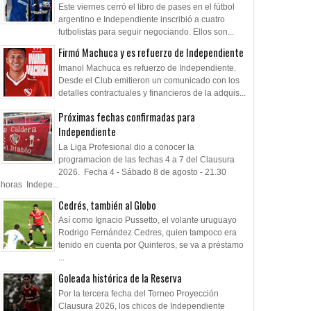
Este viernes cerró el libro de pases en el fútbol
argentino e Independiente inscribió a cuatro
futbolistas para seguir negociando. Ellos son...
Firmó Machuca y es refuerzo de Independiente
Imanol Machuca es refuerzo de Independiente.
Desde el Club emitieron un comunicado con los
detalles contractuales y financieros de la adquis...
Próximas fechas confirmadas para
Independiente
La Liga Profesional dio a conocer la
programacion de las fechas 4 a 7 del Clausura
2026. Fecha 4 - Sábado 8 de agosto - 21.30
horas Indepe...
Cedrés, también al Globo
Así como Ignacio Pussetto, el volante uruguayo
Rodrigo Fernández Cedres, quien tampoco era
tenido en cuenta por Quinteros, se va a préstamo
...
Goleada histórica de la Reserva
Por la tercera fecha del Torneo Proyección
Clausura 2026, los chicos de Independiente