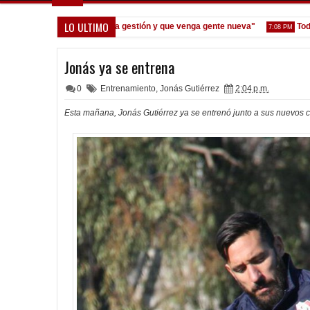
LO ULTIMO
oane: "Prefiero dejar la gestión y que venga gente nueva"
Todo conf
7:08 PM
Jonás ya se entrena
0
Entrenamiento
,
Jonás Gutiérrez
2:04 p.m.
Esta mañana, Jonás Gutiérrez ya se entrenó junto a sus nuevos