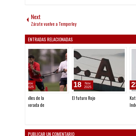
Next
Zárate vuelve a Temperley
ENTRADAS RELACIONADAS
18
23
Nov
Sep
2025
2025
El futuro Rojo
Katorosz: "El espíritu grand
Independiente no lo transm
cualquiera"
PUBLICAR UN COMENTARIO