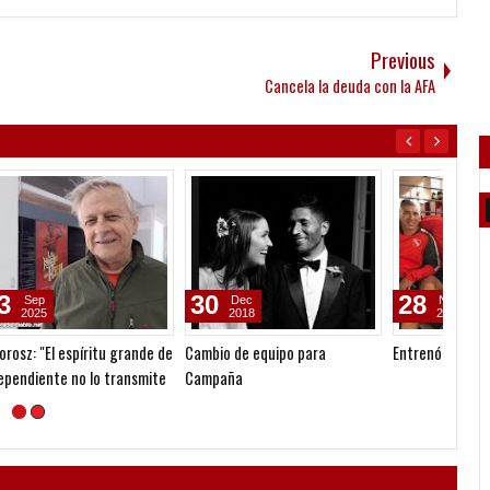
Previous
Cancela la deuda con la AFA
30
28
28
Dec
Nov
2018
2018
e de
Cambio de equipo para
Entrenó con visitas
Comien
ite
Campaña
doble 