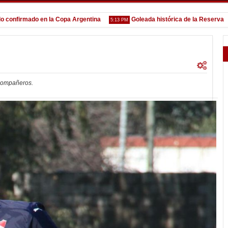
irmado en la Copa Argentina
Goleada histórica de la Reserva
5:13 PM
1:52 
 compañeros.