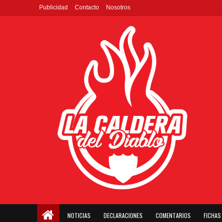
Publicidad
Contacto
Nosotros
NOTICIAS
DECLARACIONES
COMENTARIOS
FICHAS