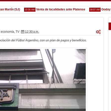
rtín (SJ)
Venta de localidades ante Platense
Godoy desg
10:58 AM
09:07 AM
economía
,
TV
12:30 a.m.
ciación del Fútbol Argentino, con un plan de pagos y beneficios.