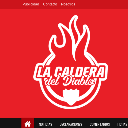
Publicidad
Contacto
Nosotros
NOTICIAS
DECLARACIONES
COMENTARIOS
FICHAS