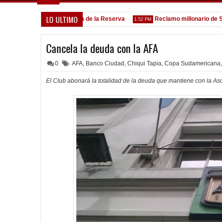
LO ULTIMO
Goleada histórica de la Reserva
Reclamo millonario de San Ma
5:13 PM
1:52 PM
Cancela la deuda con la AFA
0
AFA
,
Banco Ciudad
,
Chiqui Tapia
,
Copa Sudamericana
,
El Club abonará la totalidad de la deuda que mantiene con la Aso