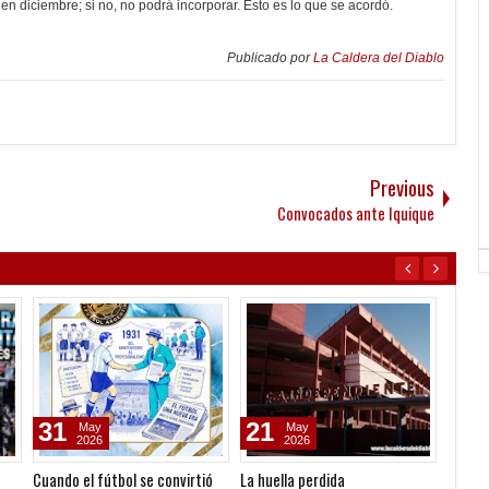
 diciembre; si no, no podrá incorporar. Esto es lo que se acordó.
Publicado por
La Caldera del Diablo
Previous
Convocados ante Iquique
31
21
12
May
May
2026
2026
Cuando el fútbol se convirtió
La huella perdida
Un sem