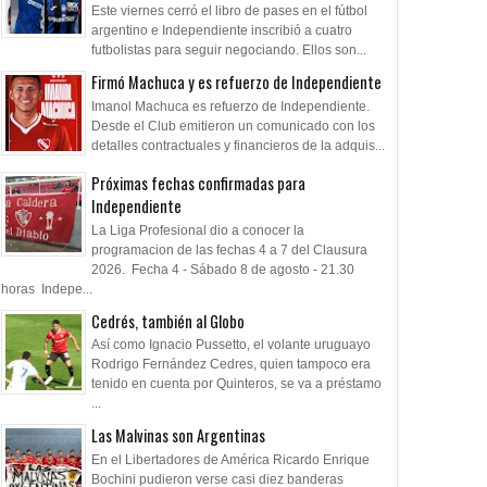
Este viernes cerró el libro de pases en el fútbol
argentino e Independiente inscribió a cuatro
futbolistas para seguir negociando. Ellos son...
Firmó Machuca y es refuerzo de Independiente
Imanol Machuca es refuerzo de Independiente.
Desde el Club emitieron un comunicado con los
detalles contractuales y financieros de la adquis...
Próximas fechas confirmadas para
Independiente
La Liga Profesional dio a conocer la
programacion de las fechas 4 a 7 del Clausura
2026. Fecha 4 - Sábado 8 de agosto - 21.30
horas Indepe...
Cedrés, también al Globo
Así como Ignacio Pussetto, el volante uruguayo
Rodrigo Fernández Cedres, quien tampoco era
tenido en cuenta por Quinteros, se va a préstamo
...
Las Malvinas son Argentinas
En el Libertadores de América Ricardo Enrique
Bochini pudieron verse casi diez banderas