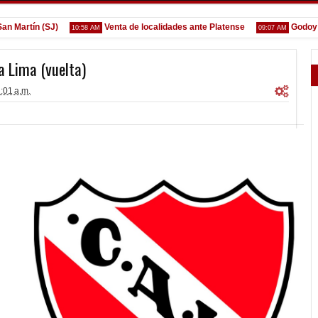
artín (SJ)
Venta de localidades ante Platense
Godoy desg
10:58 AM
09:07 AM
a Lima (vuelta)
:01 a.m.