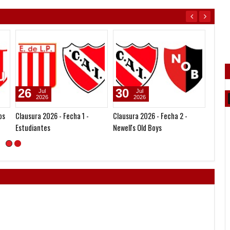
26
30
28
Jul
Jul
2026
2026
os
Clausura 2026 - Fecha 1 -
Clausura 2026 - Fecha 2 -
Facund
Estudiantes
Newell's Old Boys
fue un
mi vid