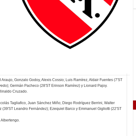
el Araujo, Gonzalo Godoy, Alexis Cossio; Luis Ramírez, Aldair Fuentes (7′ST
evedo); Germán Pacheco (28′ST Erinson Ramírez) y Lionard Pajoy.
 Rinaldo Cruzado.
icolás Tagliafico, Juan Sánchez Miño; Diego Rodríguez Berrini, Walter
tez (39′ST Leandro Fernández); Ezequiel Barco y Emmanuel Gigliotti (22′ST
 Albertengo.