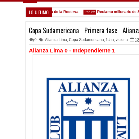
LO ULTIMO
Goleada histórica de la Reserva
Reclamo millonario de San M
5:13 PM
1:52 PM
Copa Sudamericana - Primera fase - Alianz
0
Alianza Lima
,
Copa Sudamericana
,
ficha
,
victoria
12
Alianza Lima 0 - Independiente 1