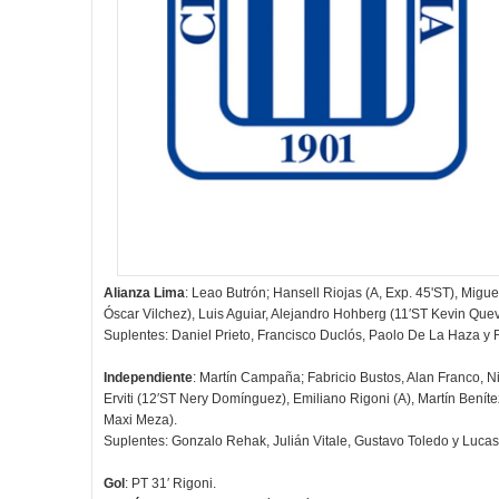
Alianza Lima
: Leao Butrón; Hansell Riojas (A, Exp. 45'ST), Migu
Óscar Vilchez), Luis Aguiar, Alejandro Hohberg (11′ST Kevin Qu
Suplentes: Daniel Prieto, Francisco Duclós, Paolo De La Haza y
Independiente
: Martín Campaña; Fabricio Bustos, Alan Franco, N
Erviti (12′ST Nery Domínguez), Emiliano Rigoni (A), Martín Bení
Maxi Meza).
Suplentes: Gonzalo Rehak, Julián Vitale, Gustavo Toledo y Lucas
Gol
: PT 31′ Rigoni.