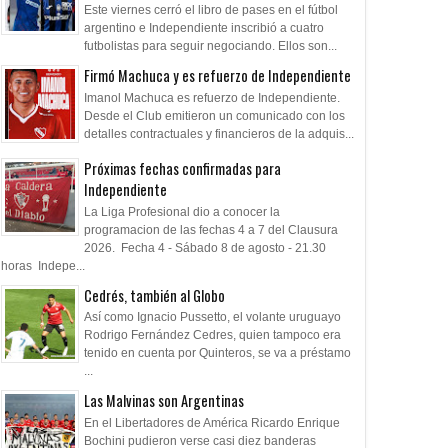
Este viernes cerró el libro de pases en el fútbol
argentino e Independiente inscribió a cuatro
futbolistas para seguir negociando. Ellos son...
Firmó Machuca y es refuerzo de Independiente
Imanol Machuca es refuerzo de Independiente.
Desde el Club emitieron un comunicado con los
detalles contractuales y financieros de la adquis...
Próximas fechas confirmadas para
Independiente
La Liga Profesional dio a conocer la
programacion de las fechas 4 a 7 del Clausura
2026. Fecha 4 - Sábado 8 de agosto - 21.30
horas Indepe...
Cedrés, también al Globo
Así como Ignacio Pussetto, el volante uruguayo
Rodrigo Fernández Cedres, quien tampoco era
tenido en cuenta por Quinteros, se va a préstamo
...
Las Malvinas son Argentinas
En el Libertadores de América Ricardo Enrique
Bochini pudieron verse casi diez banderas