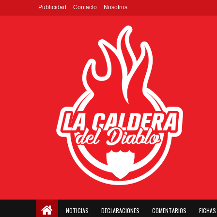
Publicidad
Contacto
Nosotros
NOTICIAS
DECLARACIONES
COMENTARIOS
FICHAS