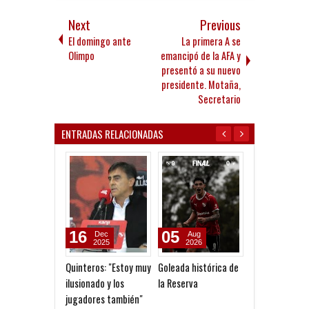
Next
Previous
El domingo ante
La primera A se
Olimpo
emancipó de la AFA y
presentó a su nuevo
presidente. Motaña,
Secretario
ENTRADAS RELACIONADAS
16
05
05
Dec
Aug
Aug
2025
2026
2026
Quinteros: "Estoy muy
Goleada histórica de
Reclamo millon
ilusionado y los
la Reserva
San Martín (SJ
jugadores también"