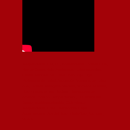
Independiente, CAI, IFC, Independiente Football Club,
Rey de Copas, Rojo, Avellaneda, Fútbol argentino,
Capital Nacional del Fútbol, Todo Rojo, Liga
Profesional de Fútbol, Asociación Argentina de Fútbol,
AFA, Football, hooligans, hinchas, hinchada de fútbol,
Rojo mi buen amigo, Bochini, Libertadores de
América, Ricardo Enrique Bochini, La Caldera del
Diablo, lacalderadeldiablo, Club Atlético
Independiente, Copa Libertadores, Copa
Sudamericana, Soy del Rojo, #TodoRojo, YouTube,
Videos,