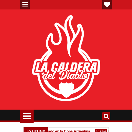
LO ULTIMO
Todo confirmado en la Copa Argentina
Goleada histórica 
7:08 PM
5:13 PM