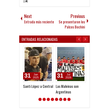
Next
Previous
Entrada más reciente
Se presentaron los
Palcos Bochini
ENTRADAS RELACIONADAS
31
31
29
Jan
Jul
Jul
2025
2026
2026
Santi López a Central
Las Malvinas son
Convocados a
Argentinas
Newell's