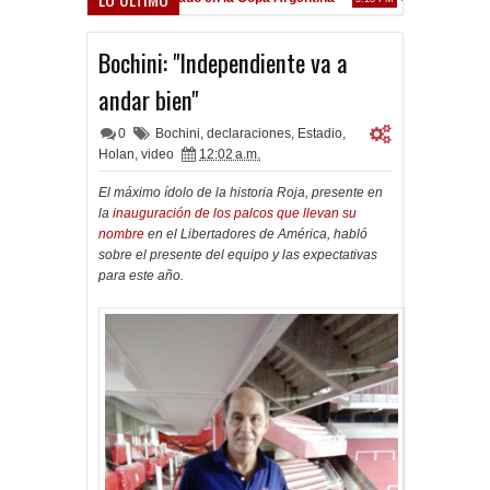
Frenó en Liniers
PM
Bochini: "Independiente va a
andar bien"
0
Bochini
,
declaraciones
,
Estadio
,
Holan
,
video
12:02 a.m.
El máximo ídolo de la historia Roja, presente en
la
inauguración de los palcos que llevan su
nombre
en el Libertadores de América, habló
sobre el presente del equipo y las expectativas
para este año.