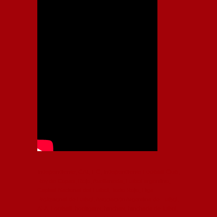
Independiente, CAI, IFC, Independiente Football Club,
Rey de Copas, Rojo, Avellaneda, Fútbol argentino,
Capital Nacional del Fútbol, Todo Rojo, Liga
Profesional de Fútbol, Asociación Argentina de Fútbol,
AFA, Football, hooligans, hinchas, hinchada de fútbol,