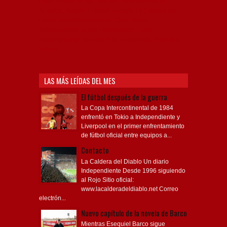
Rojo mi buen amigo, Bochini, Libertadores de
América, Ricardo Enrique Bochini, La Caldera del
Diablo, lacalderadeldiablo, Club Atlético
Independiente, Copa Libertadores, Copa
Sudamericana, Soy del Rojo, #TodoRojo, YouTube,
Videos,
LAS MÁS LEÍDAS DEL MES
El fútbol después de la guerra
La Copa Intercontinental de 1984
enfrentó en Tokio a Independiente y
Liverpool en el primer enfrentamiento
de fútbol oficial entre equipos a...
Contacto
La Caldera del Diablo Un diario
Independiente Desde 1996 siguiendo
al Rojo Sitio oficial:
www.lacalderadeldiablo.net Correo
electrón...
Nuevo capítulo de la novela de Barco
Mientras Esequiel Barco sigue