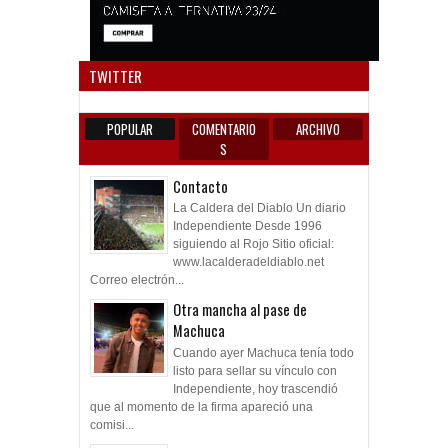
Anun
TWITTER
POPULAR
COMENTARIO
ARCHIVO
S
Contacto
La Caldera del Diablo Un diario
Independiente Desde 1996
siguiendo al Rojo Sitio oficial:
www.lacalderadeldiablo.net
Correo electrón...
Otra mancha al pase de
Machuca
Cuando ayer Machuca tenía todo
listo para sellar su vínculo con
Independiente, hoy trascendió
que al momento de la firma apareció una
comisi...