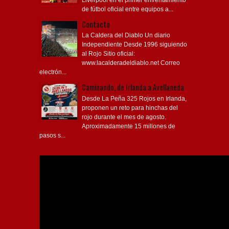
de fútbol oficial entre equipos a...
Contacto
La Caldera del Diablo Un diario
Independiente Desde 1996 siguiendo
al Rojo Sitio oficial:
www.lacalderadeldiablo.net Correo
electrón...
Caminando, de Irlanda a Avellaneda
Desde La Peña 325 Rojos en Irlanda,
proponen un reto para hinchas del
rojo durante el mes de agosto.
Aproximadamente 15 millones de
pasos s...