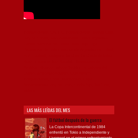
Independiente, CAI, IFC, Independiente Football Club,
Rey de Copas, Rojo, Avellaneda, Fútbol argentino,
Capital Nacional del Fútbol, Todo Rojo, Liga
Profesional de Fútbol, Asociación Argentina de Fútbol,
AFA, Football, hooligans, hinchas, hinchada de fútbol,
Rojo mi buen amigo, Bochini, Libertadores de
América, Ricardo Enrique Bochini, La Caldera del
Diablo, lacalderadeldiablo, Club Atlético
Independiente, Copa Libertadores, Copa
Sudamericana, Soy del Rojo, #TodoRojo, YouTube,
Videos,
LAS MÁS LEÍDAS DEL MES
El fútbol después de la guerra
La Copa Intercontinental de 1984
enfrentó en Tokio a Independiente y
Liverpool en el primer enfrentamiento