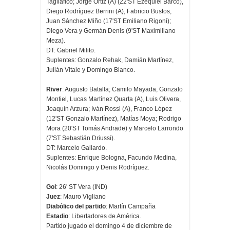
Tagliafico; Jorge Ortiz (A) (22'ST Ezequiel Barco),
Diego Rodríguez Berrini (A), Fabricio Bustos,
Juan Sánchez Miño (17'ST Emiliano Rigoni);
Diego Vera y Germán Denis (9'ST Maximiliano
Meza).
DT: Gabriel Milito.
Suplentes: Gonzalo Rehak, Damián Martínez,
Julián Vitale y Domingo Blanco.
River
: Augusto Batalla; Camilo Mayada, Gonzalo
Montiel, Lucas Martínez Quarta (A), Luis Olivera,
Joaquín Arzura; Iván Rossi (A), Franco López
(12'ST Gonzalo Martínez), Matías Moya; Rodrigo
Mora (20'ST Tomás Andrade) y Marcelo Larrondo
(7'ST Sebastián Driussi).
DT: Marcelo Gallardo.
Suplentes: Enrique Bologna, Facundo Medina,
Nicolás Domingo y Denis Rodríguez.
Gol
: 26' ST Vera (IND)
Juez
: Mauro Vigliano
Diabólico del partido
: Martín Campaña
Estadio
: Libertadores de América.
Partido jugado el domingo 4 de diciembre de