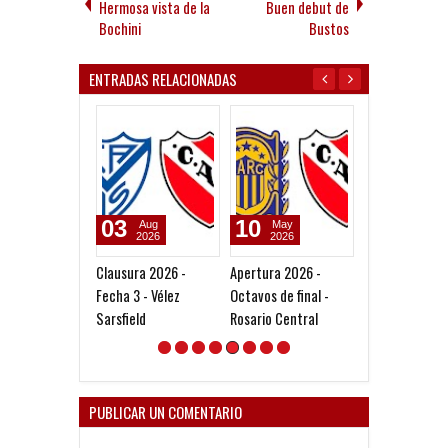
Hermosa vista de la
Buen debut de
Bochini
Bustos
ENTRADAS RELACIONADAS
03
10
03
Aug
May
Aug
2026
2026
2026
Clausura 2026 -
Apertura 2026 -
Derrota de Las
Fecha 3 - Vélez
Octavos de final -
Diablas ante Ri
Sarsfield
Rosario Central
PUBLICAR UN COMENTARIO