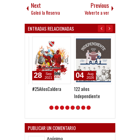
Next
Previous
Goleó la Reserva
Volverte a ver
ENTRADAS RELACIONADAS
28
04
02
Sep
Aug
Aug
2021
2026
2026
#25AñosCaldera
122 años
Pato eterno
Independiente
PUBLICAR UN COMENTARIO
Anónimo