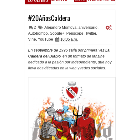
 el partido como lo preparamos"
#20AñosCaldera
2
Alejandro Montoya
,
aniversario
,
Autobombo
,
Google+
,
Periscope
,
Twitter
,
Vine
,
YouTube
10:05 a.m.
En septiembre de 1996 salía por primera vez
La
Caldera del Diablo
, en un formato de fanzine
dedicado a la pasión por Independiente, que hoy
lleva dos décadas en la web y redes sociales.