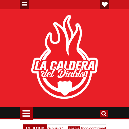
LO ULTIMO
 gestión y que venga gente nueva"
Todo confirmado en la Copa Argent
7:08 PM