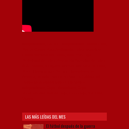
Independiente, CAI, IFC, Independiente Football Club,
Rey de Copas, Rojo, Avellaneda, Fútbol argentino,
Capital Nacional del Fútbol, Todo Rojo, Liga
Profesional de Fútbol, Asociación Argentina de Fútbol,
AFA, Football, hooligans, hinchas, hinchada de fútbol,
Rojo mi buen amigo, Bochini, Libertadores de
América, Ricardo Enrique Bochini, La Caldera del
Diablo, lacalderadeldiablo, Club Atlético
Independiente, Copa Libertadores, Copa
Sudamericana, Soy del Rojo, #TodoRojo, YouTube,
Videos,
LAS MÁS LEÍDAS DEL MES
El fútbol después de la guerra