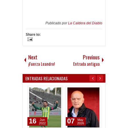
Publicado por
La Caldera del Diablo
Share to:
Next
Previous
¡Fuerza Leandro!
Entrada antigua
ENTRADAS RELACIONADAS
16
07
31
Jun
May
Mar
2022
2026
2026