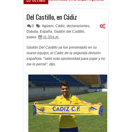
Frenó en Liniers
9:39 PM
Del Castillo, en Cádiz
0
Agüero
,
Cádiz
,
declaraciones
,
Dybala
,
España
,
Gastón del Castillo
,
pases
11:33 p.m.
Gastón Del Castillo ya fue presentado en su
nuevo equipo, el Cádiz de la segunda división
española. "salió esta oportunidad para jugar y no
me lo pensé”, dijo.