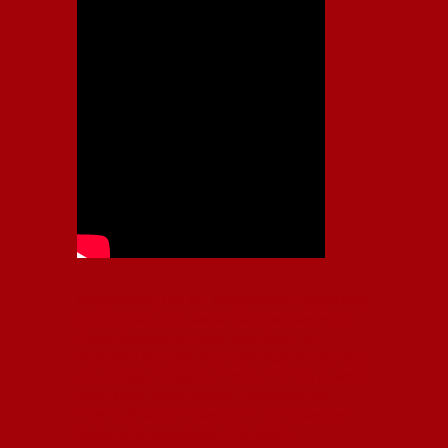
Independiente, CAI, IFC, Independiente Football Club,
Rey de Copas, Rojo, Avellaneda, Fútbol argentino,
Capital Nacional del Fútbol, Todo Rojo, Liga
Profesional de Fútbol, Asociación Argentina de Fútbol,
AFA, Football, hooligans, hinchas, hinchada de fútbol,
Rojo mi buen amigo, Bochini, Libertadores de
América, Ricardo Enrique Bochini, La Caldera del
Diablo, lacalderadeldiablo, Club Atlético