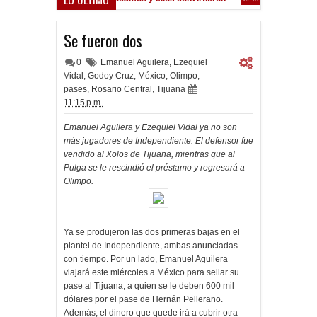
 oferta formal por Lomónaco
Se fueron dos
0
Emanuel Aguilera
,
Ezequiel
Vidal
,
Godoy Cruz
,
México
,
Olimpo
,
pases
,
Rosario Central
,
Tijuana
11:15 p.m.
Emanuel Aguilera y Ezequiel Vidal ya no son
más jugadores de Independiente. El defensor fue
vendido al Xolos de Tijuana, mientras que al
Pulga se le rescindió el préstamo y regresará a
Olimpo.
Ya se produjeron las dos primeras bajas en el
plantel de Independiente, ambas anunciadas
con tiempo. Por un lado, Emanuel Aguilera
viajará este miércoles a México para sellar su
pase al Tijuana, a quien se le deben 600 mil
dólares por el pase de Hernán Pellerano.
Además, el dinero que quede irá a cubrir otra