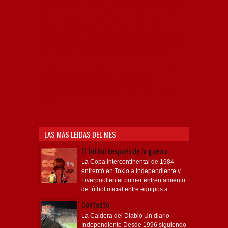
Independiente, CAI, IFC, Independiente Football Club,
Rey de Copas, Rojo, Avellaneda, Fútbol argentino,
Capital Nacional del Fútbol, Todo Rojo, Liga
Profesional de Fútbol, Asociación Argentina de Fútbol,
AFA, Football, hooligans, hinchas, hinchada de fútbol,
Rojo mi buen amigo, Bochini, Libertadores de
América, Ricardo Enrique Bochini, La Caldera del
Diablo, lacalderadeldiablo, Club Atlético
Independiente, Copa Libertadores, Copa
Sudamericana, Soy del Rojo, #TodoRojo, YouTube,
Videos,
LAS MÁS LEÍDAS DEL MES
El fútbol después de la guerra
La Copa Intercontinental de 1984
enfrentó en Tokio a Independiente y
Liverpool en el primer enfrentamiento
de fútbol oficial entre equipos a...
Contacto
La Caldera del Diablo Un diario
Independiente Desde 1996 siguiendo