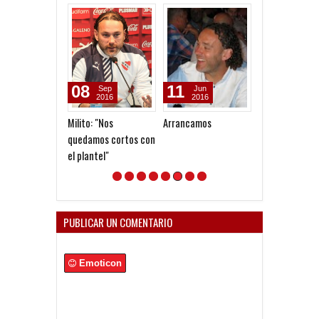
08
11
29
Sep
Jun
Apr
2016
2016
2016
Milito: "Nos
Arrancamos
Reserva: derro
quedamos cortos con
ante San Lore
el plantel"
PUBLICAR UN COMENTARIO
Emoticon