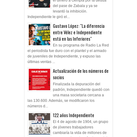
el dinero a Olimpia por la deuda
del pase de Zabala y ya se
levantó la inhibición.
Independiente le giró el...
Gustavo López: "La diferencia
entre Vélez e Independiente
está en las Inferiores"
En su programa de Radio La Red
el periodista fue duro con el plantel y el armado
de juveniles de Independiente, y expuso las
últimas ventas ...
Actualización de los números de
socios
Finalizada la depuración del
padrón, Independiente quedó con
una masa societaria cercana a
las 130.600. Además, se modificaron los
números d...
122 años Independiente
El 4 de agosto de 1904, un grupo
de jóvenes trabajadores
cambiaría la vida de millones de