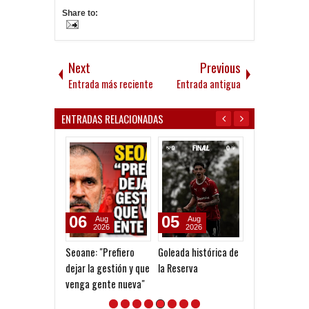
Share to:
Next
Previous
Entrada más reciente
Entrada antigua
ENTRADAS RELACIONADAS
05
28
22
Aug
Jun
Jun
2026
2026
2026
Goleada histórica de
Ganó Argentina y
Modo Diablo
la Reserva
pasó con puntaje
perfecto