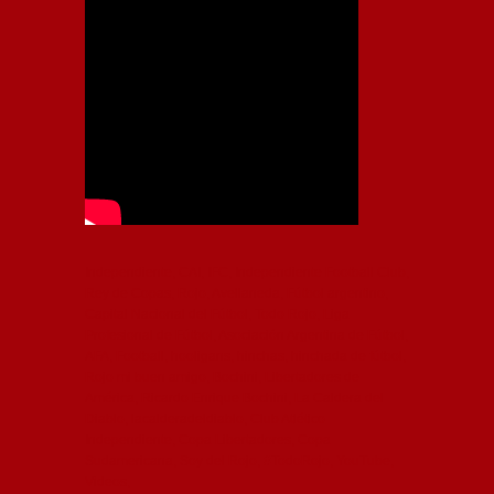
Independiente, CAI, IFC, Independiente Football Club,
Rey de Copas, Rojo, Avellaneda, Fútbol argentino,
Capital Nacional del Fútbol, Todo Rojo, Liga
Profesional de Fútbol, Asociación Argentina de Fútbol,
AFA, Football, hooligans, hinchas, hinchada de fútbol,
Rojo mi buen amigo, Bochini, Libertadores de
América, Ricardo Enrique Bochini, La Caldera del
Diablo, lacalderadeldiablo, Club Atlético
Independiente, Copa Libertadores, Copa
Sudamericana, Soy del Rojo, #TodoRojo, YouTube,
Videos,