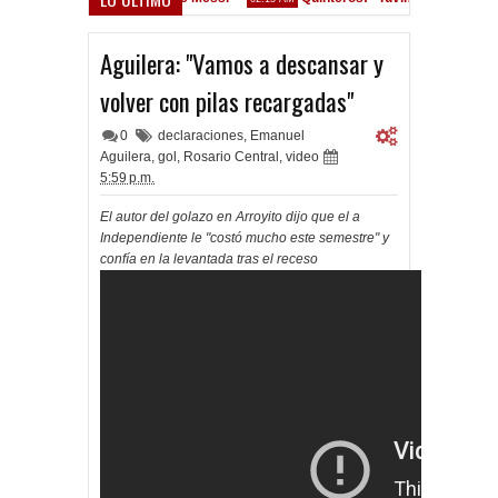
Convocados ante el Calamar
 PM
Aguilera: "Vamos a descansar y
volver con pilas recargadas"
0
declaraciones
,
Emanuel
Aguilera
,
gol
,
Rosario Central
,
video
5:59 p.m.
El autor del golazo en Arroyito dijo que el a
Independiente le "costó mucho este semestre" y
confía en la levantada tras el receso