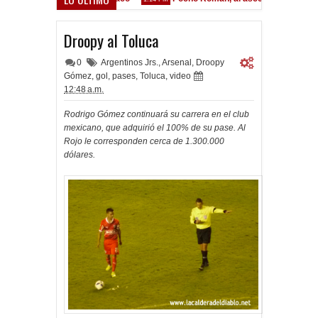
Droopy al Toluca
0
Argentinos Jrs.
,
Arsenal
,
Droopy
Gómez
,
gol
,
pases
,
Toluca
,
video
12:48 a.m.
Rodrigo Gómez continuará su carrera en el club
mexicano, que adquirió el 100% de su pase. Al
Rojo le corresponden cerca de
1.300.000
dólares.