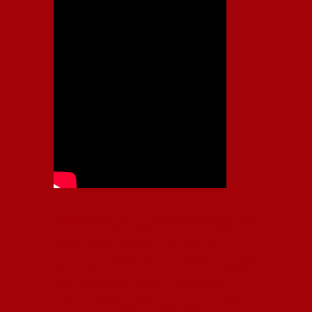
Independiente, CAI, IFC, Independiente Football Club,
Rey de Copas, Rojo, Avellaneda, Fútbol argentino,
Capital Nacional del Fútbol, Todo Rojo, Liga
Profesional de Fútbol, Asociación Argentina de Fútbol,
AFA, Football, hooligans, hinchas, hinchada de fútbol,
Rojo mi buen amigo, Bochini, Libertadores de
América, Ricardo Enrique Bochini, La Caldera del
Diablo, lacalderadeldiablo, Club Atlético