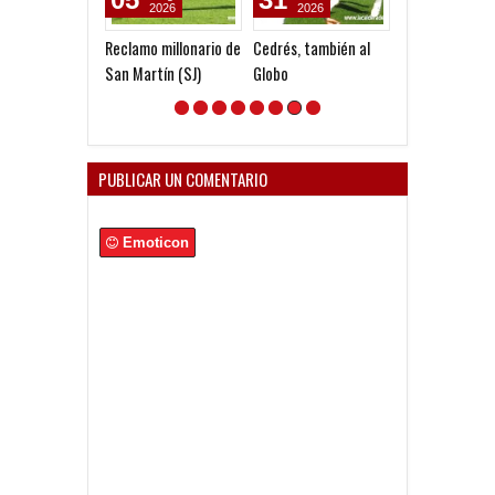
2026
2026
2025
Reclamo millonario de
Cedrés, también al
Nuevo préstam
San Martín (SJ)
Globo
David Sayago
PUBLICAR UN COMENTARIO
Emoticon