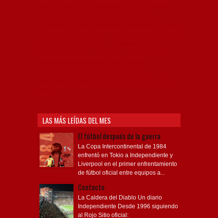
Rey de Copas, Rojo, Avellaneda, Fútbol argentino,
Capital Nacional del Fútbol, Todo Rojo, Liga
Profesional de Fútbol, Asociación Argentina de Fútbol,
AFA, Football, hooligans, hinchas, hinchada de fútbol,
Rojo mi buen amigo, Bochini, Libertadores de
América, Ricardo Enrique Bochini, La Caldera del
Diablo, lacalderadeldiablo, Club Atlético
Independiente, Copa Libertadores, Copa
Sudamericana, Soy del Rojo, #TodoRojo, YouTube,
Videos,
LAS MÁS LEÍDAS DEL MES
El fútbol después de la guerra
La Copa Intercontinental de 1984
enfrentó en Tokio a Independiente y
Liverpool en el primer enfrentamiento
de fútbol oficial entre equipos a...
Contacto
La Caldera del Diablo Un diario
Independiente Desde 1996 siguiendo
al Rojo Sitio oficial: