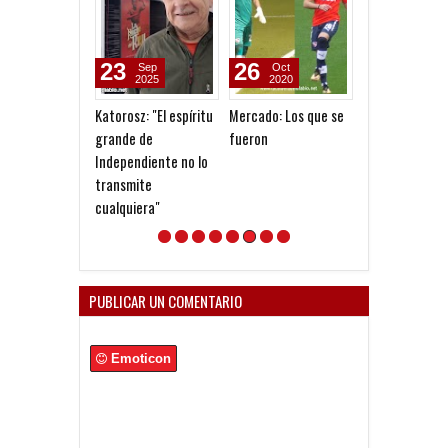
23
26
02
Sep
Oct
Oct
2025
2020
2020
Katorosz: "El espíritu
Mercado: Los que se
Se fue Albert
grande de
fueron
Independiente no lo
transmite
cualquiera"
PUBLICAR UN COMENTARIO
Emoticon