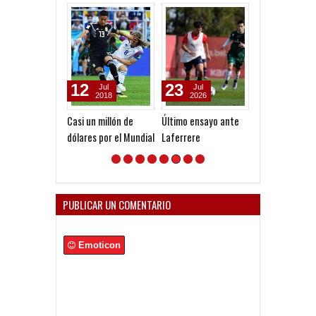
12
23
18
Jul
Jul
Jul
2018
2026
2026
Casi un millón de
Último ensayo ante
Empate sin gol
dólares por el Mundial
Laferrere
ante el Lobo
PUBLICAR UN COMENTARIO
Emoticon