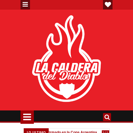
LO ULTIMO
eva"
Todo confirmado en la Copa Argentina
Goleada históri
7:08 PM
5:13 PM