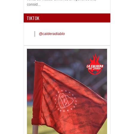
consid...
TIKTOK
@calderadiablo