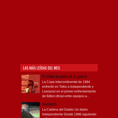
Independiente, CAI, IFC, Independiente Football Club,
Rey de Copas, Rojo, Avellaneda, Fútbol argentino,
Capital Nacional del Fútbol, Todo Rojo, Liga
Profesional de Fútbol, Asociación Argentina de Fútbol,
AFA, Football, hooligans, hinchas, hinchada de fútbol,
Rojo mi buen amigo, Bochini, Libertadores de
América, Ricardo Enrique Bochini, La Caldera del
Diablo, lacalderadeldiablo, Club Atlético
Independiente, Copa Libertadores, Copa
Sudamericana, Soy del Rojo, #TodoRojo, YouTube,
Videos,
LAS MÁS LEÍDAS DEL MES
El fútbol después de la guerra
La Copa Intercontinental de 1984
enfrentó en Tokio a Independiente y
Liverpool en el primer enfrentamiento
de fútbol oficial entre equipos a...
Contacto
La Caldera del Diablo Un diario
Independiente Desde 1996 siguiendo