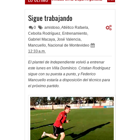
Frenó en Liniers
:39 PM
Sigue trabajando
0
amistoso
,
Atlético Rafaela
,
Cebolla Rodríguez
,
Entrenamiento
,
Gabriel Macaya
,
José Valencia
,
Mancuello
,
Nacional de Montevideo
12:33 a.m.
El plantel de Independiente volvió a entrenar
este lunes en Villa Domínico. Cristian Rodríguez
sigue con su puesta a punto, y Federico
Mancuello estaría a disposición del técnico para
el próximo partido.