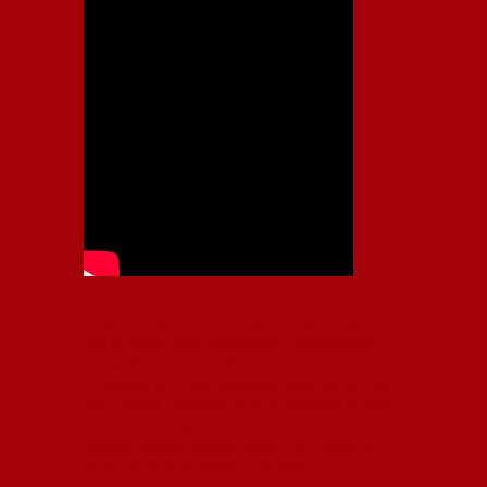
Independiente, CAI, IFC, Independiente Football Club,
Rey de Copas, Rojo, Avellaneda, Fútbol argentino,
Capital Nacional del Fútbol, Todo Rojo, Liga
Profesional de Fútbol, Asociación Argentina de Fútbol,
AFA, Football, hooligans, hinchas, hinchada de fútbol,
Rojo mi buen amigo, Bochini, Libertadores de
América, Ricardo Enrique Bochini, La Caldera del
Diablo, lacalderadeldiablo, Club Atlético