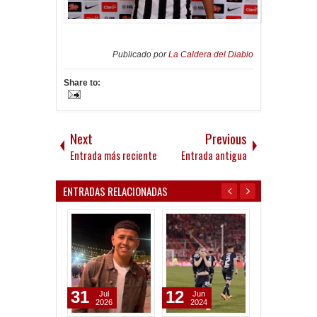
Publicado por
La Caldera del Diablo
Share to:
Next
Previous
Entrada más reciente
Entrada antigua
ENTRADAS RELACIONADAS
31
12
13
Jul
Jun
Nov
2026
2024
2023