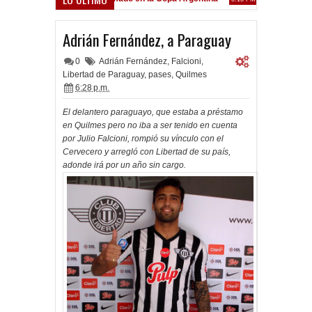
Frenó en Liniers
9 PM
Adrián Fernández, a Paraguay
0
Adrián Fernández
,
Falcioni
,
Libertad de Paraguay
,
pases
,
Quilmes
6:28 p.m.
El delantero paraguayo, que estaba a préstamo
en Quilmes pero no iba a ser tenido en cuenta
por Julio Falcioni, rompió su vínculo con el
Cervecero y arregló con Libertad de su país,
adonde irá por un año sin cargo.