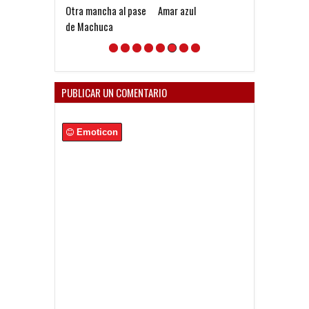
Otra mancha al pase
Amar azul
Falcioni: "Es mu
de Machuca
volver al Club y
encontrar mu
cariño y respe
PUBLICAR UN COMENTARIO
Emoticon