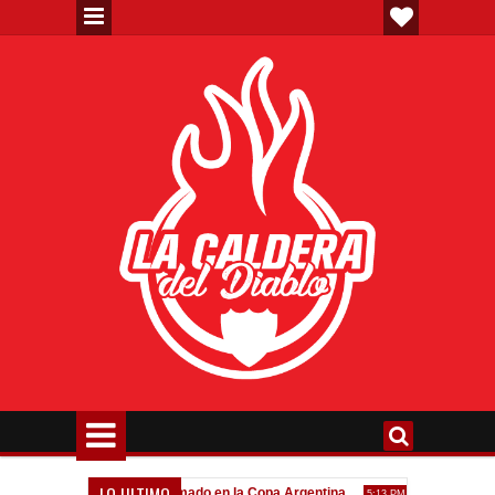
LO ULTIMO
a"
Todo confirmado en la Copa Argentina
Goleada histórica
7:08 PM
5:13 PM