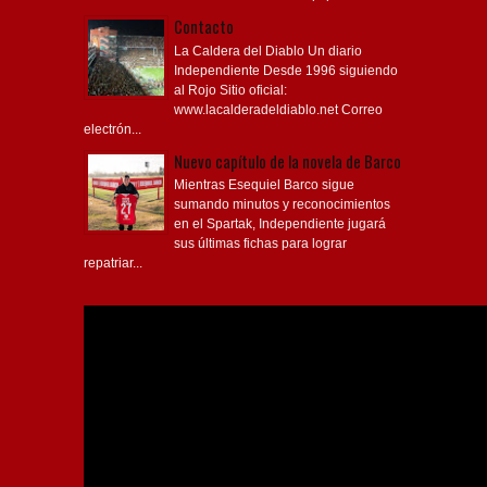
Contacto
La Caldera del Diablo Un diario
Independiente Desde 1996 siguiendo
al Rojo Sitio oficial:
www.lacalderadeldiablo.net Correo
electrón...
Nuevo capítulo de la novela de Barco
Mientras Esequiel Barco sigue
sumando minutos y reconocimientos
en el Spartak, Independiente jugará
sus últimas fichas para lograr
repatriar...