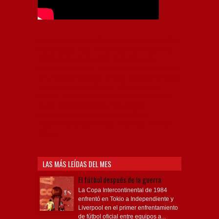
Independiente, CAI, IFC, Independiente Football Club,
Rey de Copas, Rojo, Avellaneda, Fútbol argentino,
Capital Nacional del Fútbol, Todo Rojo, Liga
Profesional de Fútbol, Asociación Argentina de Fútbol,
AFA, Football, hooligans, hinchas, hinchada de fútbol,
Rojo mi buen amigo, Bochini, Libertadores de
América, Ricardo Enrique Bochini, La Caldera del
Diablo, lacalderadeldiablo, Club Atlético
Independiente, Copa Libertadores, Copa
Sudamericana, Soy del Rojo, #TodoRojo, YouTube,
Videos,
LAS MÁS LEÍDAS DEL MES
El fútbol después de la guerra
La Copa Intercontinental de 1984
enfrentó en Tokio a Independiente y
Liverpool en el primer enfrentamiento
de fútbol oficial entre equipos a...