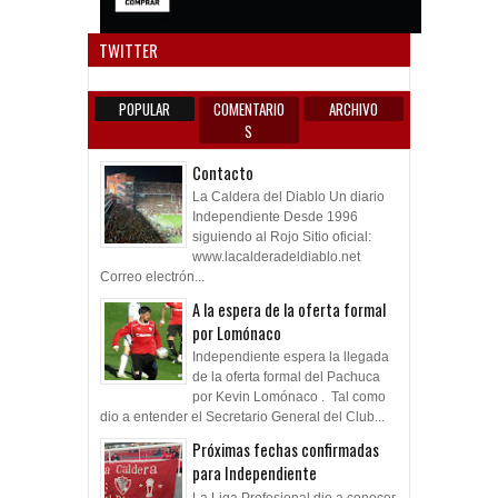
Anun
TWITTER
POPULAR
COMENTARIO
ARCHIVO
S
Contacto
La Caldera del Diablo Un diario
Independiente Desde 1996
siguiendo al Rojo Sitio oficial:
www.lacalderadeldiablo.net
Correo electrón...
A la espera de la oferta formal
por Lomónaco
Independiente espera la llegada
de la oferta formal del Pachuca
por Kevin Lomónaco . Tal como
dio a entender el Secretario General del Club...
Próximas fechas confirmadas
para Independiente
La Liga Profesional dio a conocer