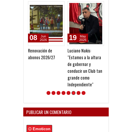
08
19
06
Jun
May
May
2026
2026
2026
Renovación de
Luciano Nakis:
Sagol: "A partir
abonos 2026/27
"Estamos a la altura
90 comenzó el
de gobernar y
declive de la c
conducir un Club tan
dirigencial en
grande como
Independiente
Independiente"
PUBLICAR UN COMENTARIO
Emoticon