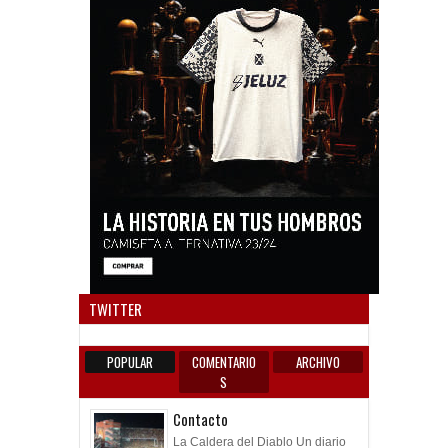
Anun
TWITTER
POPULAR
COMENTARIO
ARCHIVO
S
Contacto
La Caldera del Diablo Un diario