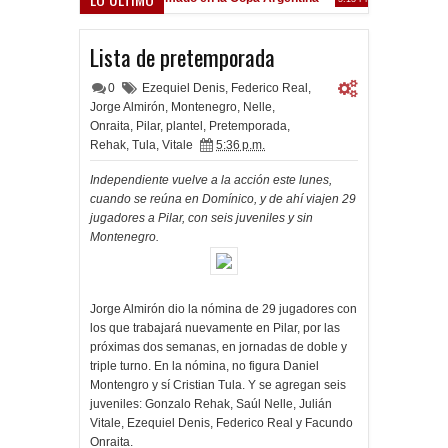
Frenó en Liniers
39 PM
Lista de pretemporada
0
Ezequiel Denis
,
Federico Real
,
Jorge Almirón
,
Montenegro
,
Nelle
,
Onraita
,
Pilar
,
plantel
,
Pretemporada
,
Rehak
,
Tula
,
Vitale
5:36 p.m.
Independiente vuelve a la acción este lunes,
cuando se reúna en Domínico, y de ahí viajen 29
jugadores a Pilar, con seis juveniles y sin
Montenegro.
Jorge Almirón dio la nómina de 29 jugadores con
los que trabajará nuevamente en Pilar, por las
próximas dos semanas, en jornadas de doble y
triple turno. En la nómina, no figura Daniel
Montengro y sí Cristian Tula. Y se agregan seis
juveniles: Gonzalo Rehak, Saúl Nelle, Julián
Vitale, Ezequiel Denis, Federico Real y Facundo
Onraita.