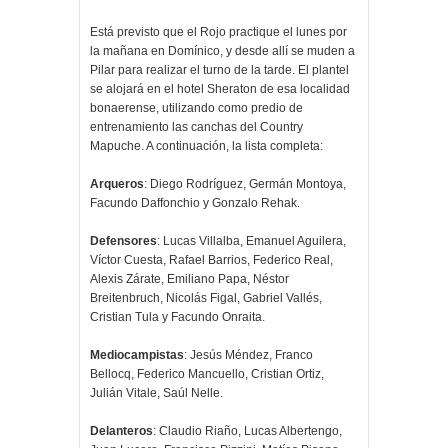
Está previsto que el Rojo practique el lunes por
la mañana en Domínico, y desde allí se muden a
Pilar para realizar el turno de la tarde. El plantel
se alojará en el hotel Sheraton de esa localidad
bonaerense, utilizando como predio de
entrenamiento las canchas del Country
Mapuche. A continuación, la lista completa:
Arqueros
: Diego Rodríguez, Germán Montoya,
Facundo Daffonchio y Gonzalo Rehak.
Defensores
: Lucas Villalba, Emanuel Aguilera,
Víctor Cuesta, Rafael Barrios, Federico Real,
Alexis Zárate, Emiliano Papa, Néstor
Breitenbruch, Nicolás Figal, Gabriel Vallés,
Cristian Tula y Facundo Onraita.
Mediocampistas
: Jesús Méndez, Franco
Bellocq, Federico Mancuello, Cristian Ortiz,
Julián Vitale, Saúl Nelle.
Delanteros
: Claudio Riaño, Lucas Albertengo,