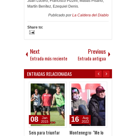
Juan Lucero, Francisco Pizzini, Matías Pisano,
Martín Benítez, Ezequiel Denis.
Publicado por
La Caldera del Diablo
Share to:
Next
Previous
Entrada más reciente
Entrada antigua
ENTRADAS RELACIONADAS
08
16
14
Jan
Aug
Aug
2015
2022
2022
Seis para triunfar
Montenegro: "Me lo
Falcioni, durís