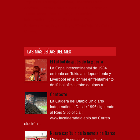
Rojo mi buen amigo, Bochini, Libertadores de
América, Ricardo Enrique Bochini, La Caldera del
Diablo, lacalderadeldiablo, Club Atlético
Independiente, Copa Libertadores, Copa
Sudamericana, Soy del Rojo, #TodoRojo, YouTube,
Videos,
LAS MÁS LEÍDAS DEL MES
El fútbol después de la guerra
La Copa Intercontinental de 1984
enfrentó en Tokio a Independiente y
Liverpool en el primer enfrentamiento
de fútbol oficial entre equipos a...
Contacto
La Caldera del Diablo Un diario
Independiente Desde 1996 siguiendo
al Rojo Sitio oficial:
www.lacalderadeldiablo.net Correo
electrón...
Nuevo capítulo de la novela de Barco
Mientras Esequiel Barco sigue