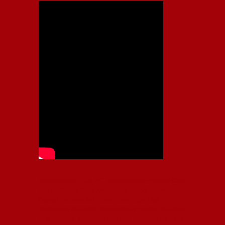
Independiente, CAI, IFC, Independiente Football Club,
Rey de Copas, Rojo, Avellaneda, Fútbol argentino,
Capital Nacional del Fútbol, Todo Rojo, Liga
Profesional de Fútbol, Asociación Argentina de Fútbol,
AFA, Football, hooligans, hinchas, hinchada de fútbol,