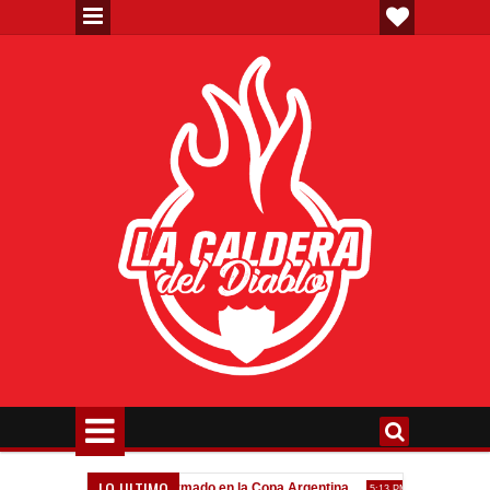
LO ULTIMO
va"
Todo confirmado en la Copa Argentina
Goleada históric
7:08 PM
5:13 PM