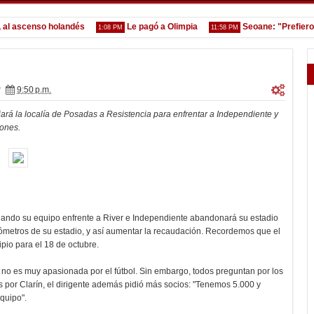
scenso holandés
Le pagó a Olimpia
Seoane: "Prefiero deja
1:08 PM
11:58 PM
r
9:50 p.m.
ará la localía de Posadas a Resistencia para enfrentar a Independiente y
iones.
cuando su equipo enfrente a River e Independiente abandonará su estadio
lómetros de su estadio, y así aumentar la recaudación. Recordemos que el
ipio para el 18 de octubre.
 no es muy apasionada por el fútbol. Sin embargo, todos preguntan por los
s por Clarín, el dirigente además pidió más socios: "Tenemos 5.000 y
quipo".