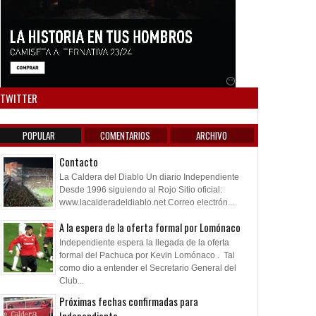
Anuncio SOICOS
TWITTER
POPULAR
COMENTARIOS
ARCHIVO
Contacto
La Caldera del Diablo Un diario Independiente
Desde 1996 siguiendo al Rojo Sitio oficial:
www.lacalderadeldiablo.net Correo electrón...
A la espera de la oferta formal por Lomónaco
Independiente espera la llegada de la oferta
formal del Pachuca por Kevin Lomónaco . Tal
como dio a entender el Secretario General del
Club...
Próximas fechas confirmadas para