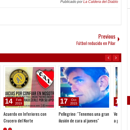
Publicado por
La Caldera del Diablo
Previous
Fútbol reducido en Pilar
17
16
17
Oct
Oct
2015
2015
Pellegrino: "Tenemos una gran
Vera, felicidad por la goleada y
Una no
ilusión de cara al jueves"
a pensar en la Copa