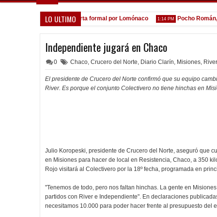
LO ULTIMO
A la espera de la oferta formal por Lomónaco
Pocho Román, al a
1 PM
1:14 PM
Independiente jugará en Chaco
0
Chaco
,
Crucero del Norte
,
Diario Clarín
,
Misiones
,
Rive
El presidente de Crucero del Norte confirmó que su equipo cambi
River. Es porque el conjunto Colectivero no tiene hinchas en Mis
Julio Koropeski, presidente de Crucero del Norte, aseguró que 
en Misiones para hacer de local en Resistencia, Chaco, a 350 ki
Rojo visitará al Colectivero por la 18º fecha, programada en princ
"Tenemos de todo, pero nos faltan hinchas. La gente en Misiones
partidos con River e Independiente". En declaraciones publicada
necesitamos 10.000 para poder hacer frente al presupuesto del e