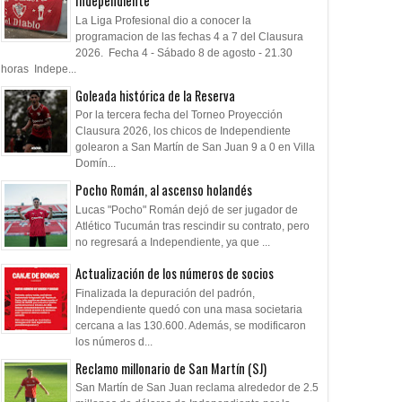
Independiente
La Liga Profesional dio a conocer la
programacion de las fechas 4 a 7 del Clausura
2026. Fecha 4 - Sábado 8 de agosto - 21.30
horas Indepe...
Goleada histórica de la Reserva
Por la tercera fecha del Torneo Proyección
Clausura 2026, los chicos de Independiente
golearon a San Martín de San Juan 9 a 0 en Villa
Domín...
Pocho Román, al ascenso holandés
Lucas "Pocho" Román dejó de ser jugador de
Atlético Tucumán tras rescindir su contrato, pero
no regresará a Independiente, ya que ...
Actualización de los números de socios
Finalizada la depuración del padrón,
Independiente quedó con una masa societaria
cercana a las 130.600. Además, se modificaron
los números d...
Reclamo millonario de San Martín (SJ)
San Martín de San Juan reclama alrededor de 2.5