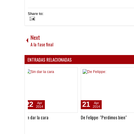
Share to:
Next
A la fase final
ENTRADAS RELACIONADAS
21
14
Apr
Feb
2014
2019
De Felippe: "Perdimos bien"
Acuerdo en Inferiores con
Crucero del Norte