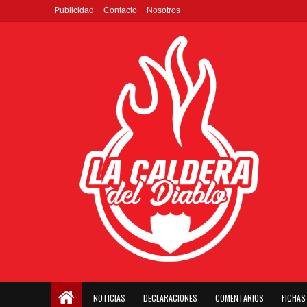
Publicidad
Contacto
Nosotros
NOTICIAS
DECLARACIONES
COMENTARIOS
FICHAS