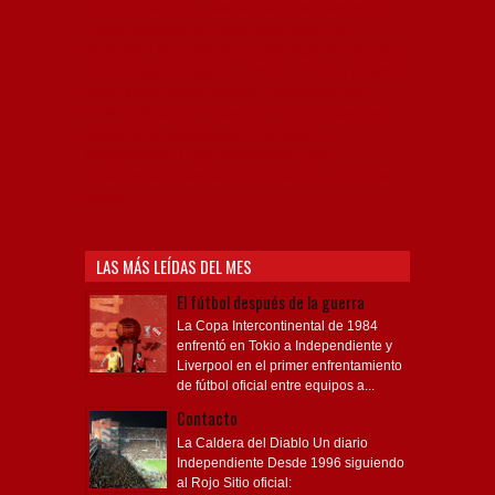
Rey de Copas, Rojo, Avellaneda, Fútbol argentino,
Capital Nacional del Fútbol, Todo Rojo, Liga
Profesional de Fútbol, Asociación Argentina de Fútbol,
AFA, Football, hooligans, hinchas, hinchada de fútbol,
Rojo mi buen amigo, Bochini, Libertadores de
América, Ricardo Enrique Bochini, La Caldera del
Diablo, lacalderadeldiablo, Club Atlético
Independiente, Copa Libertadores, Copa
Sudamericana, Soy del Rojo, #TodoRojo, YouTube,
Videos,
LAS MÁS LEÍDAS DEL MES
El fútbol después de la guerra
La Copa Intercontinental de 1984
enfrentó en Tokio a Independiente y
Liverpool en el primer enfrentamiento
de fútbol oficial entre equipos a...
Contacto
La Caldera del Diablo Un diario
Independiente Desde 1996 siguiendo
al Rojo Sitio oficial: