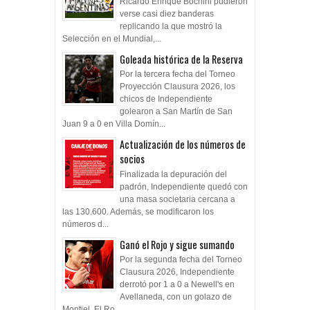
Ricardo Enrique Bochini pudieron
verse casi diez banderas
replicando la que mostró la
Selección en el Mundial,...
Goleada histórica de la Reserva
Por la tercera fecha del Torneo
Proyección Clausura 2026, los
chicos de Independiente
golearon a San Martín de San
Juan 9 a 0 en Villa Domín...
Actualización de los números de
socios
Finalizada la depuración del
padrón, Independiente quedó con
una masa societaria cercana a
las 130.600. Además, se modificaron los
números d...
Ganó el Rojo y sigue sumando
Por la segunda fecha del Torneo
Clausura 2026, Independiente
derrotó por 1 a 0 a Newell's en
Avellaneda, con un golazo de
Montiel. El Ro...