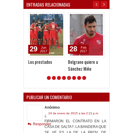
ENTRADAS RELACIONADAS
29
28
26
Jun
Feb
Jun
2017
2017
2026
Los prestados
Belgrano quiere a
Primer contra
Sánchez Miño
Josías Palais
PUBLICAR UN COMENTARIO
Anónimo
24 de enero de 2015 a las 2:21 p.m.
¿
FIRMARON EL CONTRATO EN LA
Responder
CASA DE SALTA?. LA BANDERA QUE
SE VE ES LA DE LA PROV. DE