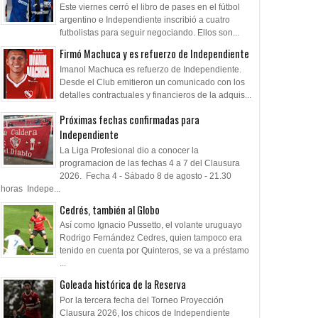
Este viernes cerró el libro de pases en el fútbol
argentino e Independiente inscribió a cuatro
futbolistas para seguir negociando. Ellos son...
Firmó Machuca y es refuerzo de Independiente
Imanol Machuca es refuerzo de Independiente.
Desde el Club emitieron un comunicado con los
detalles contractuales y financieros de la adquis...
Próximas fechas confirmadas para
Independiente
La Liga Profesional dio a conocer la
programacion de las fechas 4 a 7 del Clausura
2026. Fecha 4 - Sábado 8 de agosto - 21.30
horas Indepe...
Cedrés, también al Globo
Así como Ignacio Pussetto, el volante uruguayo
Rodrigo Fernández Cedres, quien tampoco era
tenido en cuenta por Quinteros, se va a préstamo
...
Goleada histórica de la Reserva
Por la tercera fecha del Torneo Proyección
Clausura 2026, los chicos de Independiente