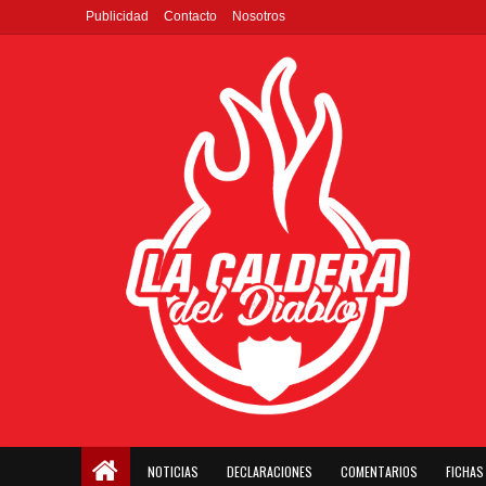
Publicidad
Contacto
Nosotros
NOTICIAS
DECLARACIONES
COMENTARIOS
FICHAS