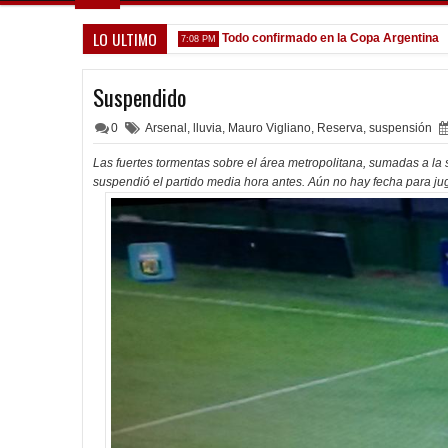
LO ULTIMO
ue venga gente nueva"
Todo confirmado en la Copa Argentina
7:08 PM
5:13 P
Suspendido
0
Arsenal
,
lluvia
,
Mauro Vigliano
,
Reserva
,
suspensión
Las fuertes tormentas sobre el área metropolitana, sumadas a la 
suspendió el partido media hora antes. Aún no hay fecha para jug