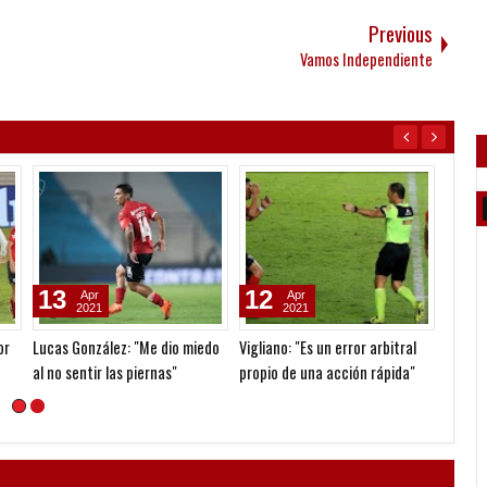
Previous
Vamos Independiente
13
12
11
Apr
Apr
2021
2021
or
Lucas González: "Me dio miedo
Vigliano: "Es un error arbitral
Pablo 
al no sentir las piernas"
propio de una acción rápida"
cobró 