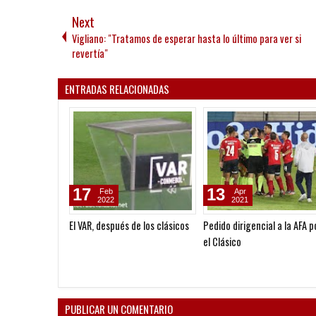
Next
Vigliano: "Tratamos de esperar hasta lo último para ver si
revertía"
ENTRADAS RELACIONADAS
17
13
Feb
Apr
2022
2021
El VAR, después de los clásicos
Pedido dirigencial a la AFA p
el Clásico
PUBLICAR UN COMENTARIO