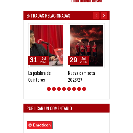
todo hincha desea"
ENTRADAS RELACIONADAS
31
29
05
Jul
Jul
Aug
2026
2026
2026
La palabra de
Nueva camiseta
Todo confirma
Quinteros
2026/27
la Copa Argent
PUBLICAR UN COMENTARIO
Emoticon