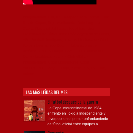
Independiente, CAI, IFC, Independiente Football Club,
Rey de Copas, Rojo, Avellaneda, Fútbol argentino,
Capital Nacional del Fútbol, Todo Rojo, Liga
Profesional de Fútbol, Asociación Argentina de Fútbol,
AFA, Football, hooligans, hinchas, hinchada de fútbol,
Rojo mi buen amigo, Bochini, Libertadores de
América, Ricardo Enrique Bochini, La Caldera del
Diablo, lacalderadeldiablo, Club Atlético
Independiente, Copa Libertadores, Copa
Sudamericana, Soy del Rojo, #TodoRojo, YouTube,
Videos,
LAS MÁS LEÍDAS DEL MES
El fútbol después de la guerra
La Copa Intercontinental de 1984
enfrentó en Tokio a Independiente y
Liverpool en el primer enfrentamiento
de fútbol oficial entre equipos a...
Contacto