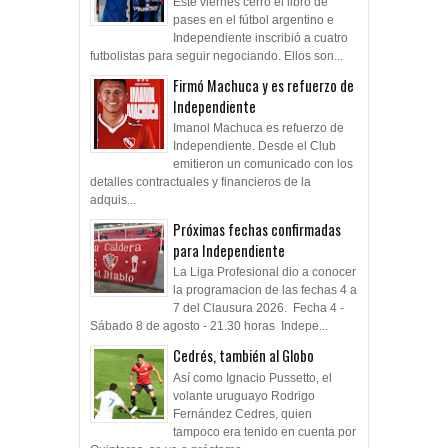
Este viernes cerró el libro de
pases en el fútbol argentino e
Independiente inscribió a cuatro
futbolistas para seguir negociando. Ellos son...
Firmó Machuca y es refuerzo de
Independiente
Imanol Machuca es refuerzo de
Independiente. Desde el Club
emitieron un comunicado con los
detalles contractuales y financieros de la
adquis...
Próximas fechas confirmadas
para Independiente
La Liga Profesional dio a conocer
la programacion de las fechas 4 a
7 del Clausura 2026. Fecha 4 -
Sábado 8 de agosto - 21.30 horas Indepe...
Cedrés, también al Globo
Así como Ignacio Pussetto, el
volante uruguayo Rodrigo
Fernández Cedres, quien
tampoco era tenido en cuenta por