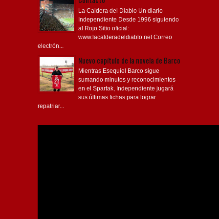
La Caldera del Diablo Un diario
Independiente Desde 1996 siguiendo
al Rojo Sitio oficial:
www.lacalderadeldiablo.net Correo
electrón...
Nuevo capítulo de la novela de Barco
Mientras Esequiel Barco sigue
sumando minutos y reconocimientos
en el Spartak, Independiente jugará
sus últimas fichas para lograr
repatriar...