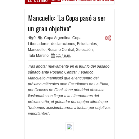
rsfield
Mancuello: "La Copa pasó a ser
un gran objetivo"
0
Copa Argentina
,
Copa
Libertadores
,
declaraciones
,
Estudiantes
,
Mancuello
,
Rosario Central
,
Selección
,
Tata Martino
1:17 p.m.
Tras anotar nuevamente en el triunfo del pasado
sábado ante Rosario Central, Federico
Mancuello manifestó que el encuentro del
próximo miércoles ante Estudiantes de La Plata,
por Octavos de Final, tiene prioridad absoluta.
Ilusionado con llegar a la Libertadores del
próximo año, el goleador del equipo afirmó que
"debemos acostumbrarnos a luchar por objetivos
importantes".