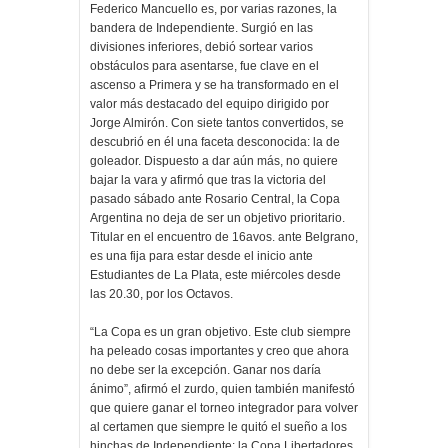
Federico Mancuello es, por varias razones, la
bandera de Independiente. Surgió en las
divisiones inferiores, debió sortear varios
obstáculos para asentarse, fue clave en el
ascenso a Primera y se ha transformado en el
valor más destacado del equipo dirigido por
Jorge Almirón. Con siete tantos convertidos, se
descubrió en él una faceta desconocida: la de
goleador. Dispuesto a dar aún más, no quiere
bajar la vara y afirmó que tras la victoria del
pasado sábado ante Rosario Central, la Copa
Argentina no deja de ser un objetivo prioritario.
Titular en el encuentro de 16avos. ante Belgrano,
es una fija para estar desde el inicio ante
Estudiantes de La Plata, este miércoles desde
las 20.30, por los Octavos.
“La Copa es un gran objetivo. Este club siempre
ha peleado cosas importantes y creo que ahora
no debe ser la excepción. Ganar nos daría
ánimo”, afirmó el zurdo, quien también manifestó
que quiere ganar el torneo integrador para volver
al certamen que siempre le quitó el sueño a los
hinchas de Independiente: la Copa Libertadores.