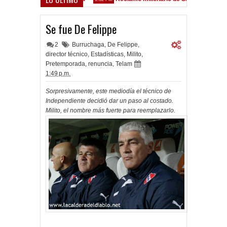
ez Sarsfield
Se fue De Felippe
2
Burruchaga
,
De Felippe
,
director técnico
,
Estadísticas
,
Milito
,
Pretemporada
,
renuncia
,
Telam
1:49 p.m.
Sorpresivamente, este mediodía el técnico de
Independiente decidió dar un paso al costado.
Milito, el nombre más fuerte para reemplazarlo.