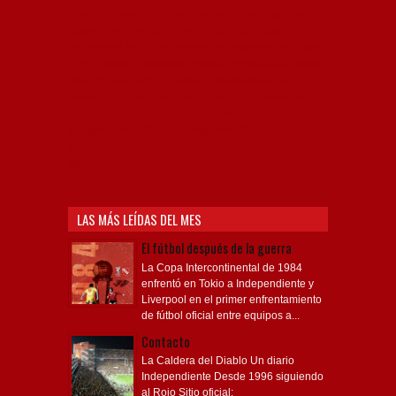
Rey de Copas, Rojo, Avellaneda, Fútbol argentino,
Capital Nacional del Fútbol, Todo Rojo, Liga
Profesional de Fútbol, Asociación Argentina de Fútbol,
AFA, Football, hooligans, hinchas, hinchada de fútbol,
Rojo mi buen amigo, Bochini, Libertadores de
América, Ricardo Enrique Bochini, La Caldera del
Diablo, lacalderadeldiablo, Club Atlético
Independiente, Copa Libertadores, Copa
Sudamericana, Soy del Rojo, #TodoRojo, YouTube,
Videos,
LAS MÁS LEÍDAS DEL MES
El fútbol después de la guerra
La Copa Intercontinental de 1984
enfrentó en Tokio a Independiente y
Liverpool en el primer enfrentamiento
de fútbol oficial entre equipos a...
Contacto
La Caldera del Diablo Un diario
Independiente Desde 1996 siguiendo
al Rojo Sitio oficial: