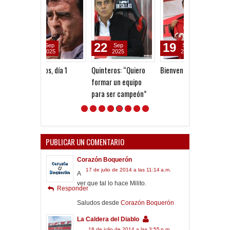
22
19
13
Sep
Sep
Jul
2025
2025
2026
Quinteros: “Quiero
Bienvenido, Quinteros
Independiente
formar un equipo
Liverpool: El pr
para ser campeón”
antecedente e
argentinos e i
post Malvinas
PUBLICAR UN COMENTARIO
Corazón Boquerón
17 de julio de 2014 a las 11:14 a.m.
A
ver que tal lo hace Milito.
Responder
Saludos desde
Corazón Boquerón
La Caldera del Diablo
18 de julio de 2014 a las 3:55 p.m.