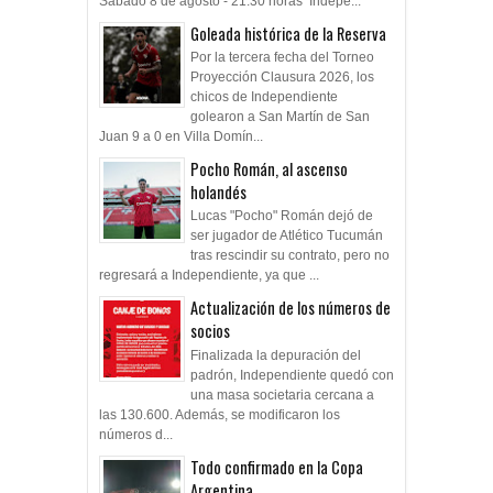
Sábado 8 de agosto - 21.30 horas Indepe...
Goleada histórica de la Reserva
Por la tercera fecha del Torneo
Proyección Clausura 2026, los
chicos de Independiente
golearon a San Martín de San
Juan 9 a 0 en Villa Domín...
Pocho Román, al ascenso
holandés
Lucas "Pocho" Román dejó de
ser jugador de Atlético Tucumán
tras rescindir su contrato, pero no
regresará a Independiente, ya que ...
Actualización de los números de
socios
Finalizada la depuración del
padrón, Independiente quedó con
una masa societaria cercana a
las 130.600. Además, se modificaron los
números d...
Todo confirmado en la Copa
Argentina