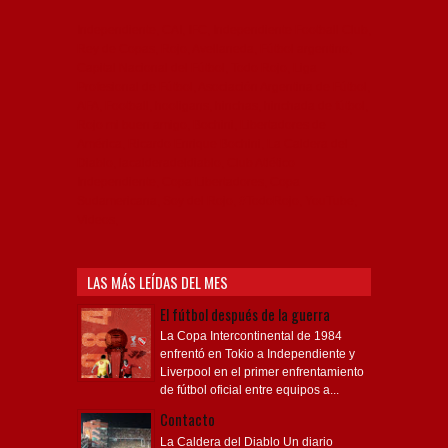
Independiente, CAI, IFC, Independiente Football Club,
Rey de Copas, Rojo, Avellaneda, Fútbol argentino,
Capital Nacional del Fútbol, Todo Rojo, Liga
Profesional de Fútbol, Asociación Argentina de Fútbol,
AFA, Football, hooligans, hinchas, hinchada de fútbol,
Rojo mi buen amigo, Bochini, Libertadores de
América, Ricardo Enrique Bochini, La Caldera del
Diablo, lacalderadeldiablo, Club Atlético
Independiente, Copa Libertadores, Copa
Sudamericana, Soy del Rojo, #TodoRojo, YouTube,
Videos,
LAS MÁS LEÍDAS DEL MES
El fútbol después de la guerra
La Copa Intercontinental de 1984
enfrentó en Tokio a Independiente y
Liverpool en el primer enfrentamiento
de fútbol oficial entre equipos a...
Contacto
La Caldera del Diablo Un diario