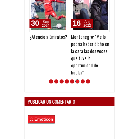
30
16
14
Sep
Aug
Aug
2024
2022
2022
¿Atencio a Emiratos?
Montenegro: "Me lo
Falcioni, durís
podría haber dicho en
Montenegro
la cara las dos veces
que tuve la
oportunidad de
hablar"
PUBLICAR UN COMENTARIO
Emoticon