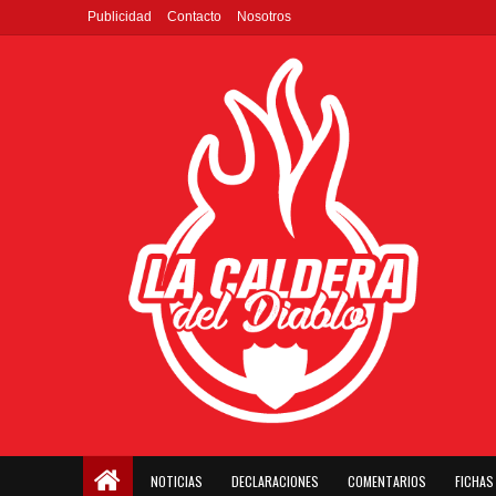
Publicidad
Contacto
Nosotros
NOTICIAS
DECLARACIONES
COMENTARIOS
FICHAS