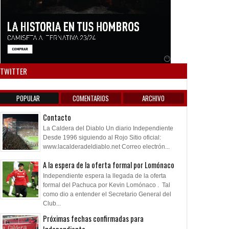
Anuncio SOICOS
TWITTER
POPULAR
COMENTARIOS
ARCHIVO
Contacto
La Caldera del Diablo Un diario Independiente
Desde 1996 siguiendo al Rojo Sitio oficial:
www.lacalderadeldiablo.net Correo electrón...
A la espera de la oferta formal por Lomónaco
Independiente espera la llegada de la oferta
formal del Pachuca por Kevin Lomónaco . Tal
como dio a entender el Secretario General del
Club...
Próximas fechas confirmadas para