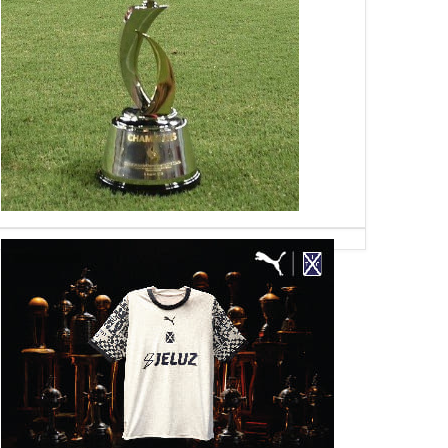
26
04
Jul
Jun
May
2026
2026
2026
, también al Globo
Rescindió Mancuello
Mapa digital de P