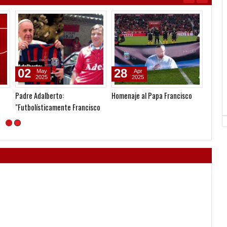
02
28
31
May
Apr
2025
2025
Padre Adalberto:
Homenaje al Papa Francisco
Cedrés
"Futbolísticamente Francisco
era picante"