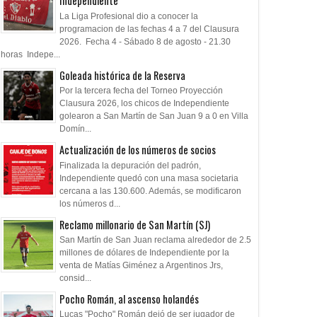
Independiente
La Liga Profesional dio a conocer la
programacion de las fechas 4 a 7 del Clausura
2026. Fecha 4 - Sábado 8 de agosto - 21.30
horas Indepe...
Goleada histórica de la Reserva
Por la tercera fecha del Torneo Proyección
Clausura 2026, los chicos de Independiente
golearon a San Martín de San Juan 9 a 0 en Villa
Domín...
Actualización de los números de socios
Finalizada la depuración del padrón,
Independiente quedó con una masa societaria
cercana a las 130.600. Además, se modificaron
los números d...
Reclamo millonario de San Martín (SJ)
San Martín de San Juan reclama alrededor de 2.5
millones de dólares de Independiente por la
venta de Matías Giménez a Argentinos Jrs,
consid...
Pocho Román, al ascenso holandés
Lucas "Pocho" Román dejó de ser jugador de