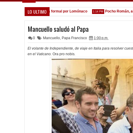
LO ULTIMO
A la espera de la oferta formal por Lomónaco
Pocho Román, al asc
1:14 PM
Mancuello saludó al Papa
0
Mancuello
,
Papa Francisco
1:00 p.m.
El volante de Independiente, de viaje en Italia para resolver cues
en el Vaticano.
Ora pro nobis
.