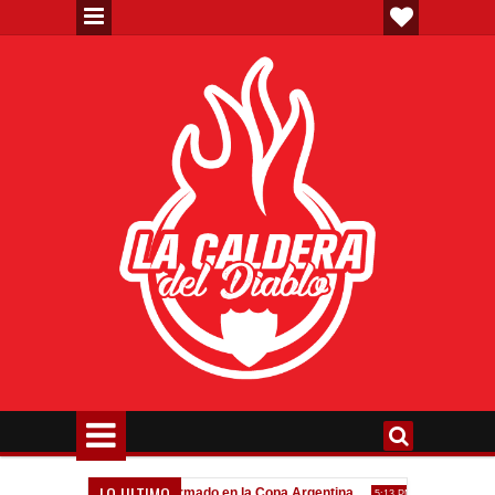
LO ULTIMO
a"
Todo confirmado en la Copa Argentina
Goleada histórica
7:08 PM
5:13 PM