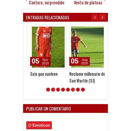
Cantero, sorprendido
Venta de plateas
ENTRADAS RELACIONADAS
05
05
09
Nov
Aug
Jul
2015
2026
2026
Seis que vuelven
Reclamo millonario de
Claudio Recana
San Martín (SJ)
el contrato de
con Independi
PUBLICAR UN COMENTARIO
Emoticon