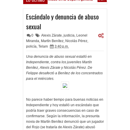
Frenó en Liniers
9 PM
Escándalo y denuncia de abuso
sexual
0
Alexis Zárate
,
justicia
,
Leonel
Miranda
,
Martín Benítez
,
Nicolás Pérez
,
policía
,
Telam
3:40 p.m.
Una denuncia de abuso sexual estalló en
Independiente, contra los juveniles Martín
Benítez, Alexis Zárate y Nicolás Pérez. De
Felippe desafectó a Benítez de los concentrados
para el miércoles.
No parece haber tiempo para buenas noticias en
Independiente y hoy estalló un escándalo que
podría traer graves consecuencias en caso de
confirmarse. Según la información, la presunta
novia de Martín Benítez denunció que un jugador
del Rojo (se trataría de Alexis Zárate) abusó