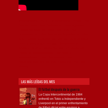
Independiente, CAI, IFC, Independiente Football Club,
Rey de Copas, Rojo, Avellaneda, Fútbol argentino,
Capital Nacional del Fútbol, Todo Rojo, Liga
Profesional de Fútbol, Asociación Argentina de Fútbol,
AFA, Football, hooligans, hinchas, hinchada de fútbol,
Rojo mi buen amigo, Bochini, Libertadores de
América, Ricardo Enrique Bochini, La Caldera del
Diablo, lacalderadeldiablo, Club Atlético
Independiente, Copa Libertadores, Copa
Sudamericana, Soy del Rojo, #TodoRojo, YouTube,
Videos,
LAS MÁS LEÍDAS DEL MES
El fútbol después de la guerra
La Copa Intercontinental de 1984
enfrentó en Tokio a Independiente y
Liverpool en el primer enfrentamiento
de fútbol oficial entre equipos a...