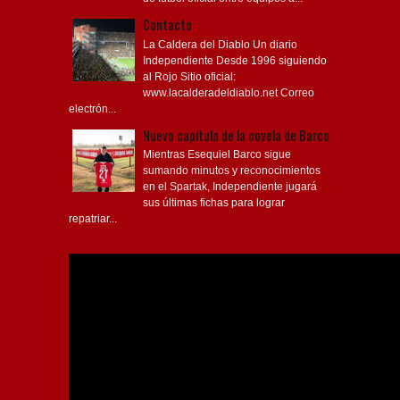
Contacto
La Caldera del Diablo Un diario
Independiente Desde 1996 siguiendo
al Rojo Sitio oficial:
www.lacalderadeldiablo.net Correo
electrón...
Nuevo capítulo de la novela de Barco
Mientras Esequiel Barco sigue
sumando minutos y reconocimientos
en el Spartak, Independiente jugará
sus últimas fichas para lograr
repatriar...